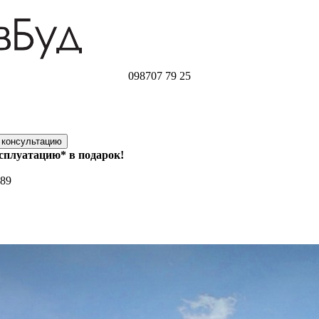
098
707 79 25
ксплуатацию* в подарок!
189