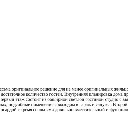
есьма оригинальное решение для не менее оригинальных жильцов
достаточное количество гостей. Внутренняя планировка дома пре
ервый этаж состоит из обширной светлой гостиной-студио с вых
бных, подсобные помещения с выходом в гараж и санузел. Второ
нсардой с тремя спальнями довольно вместительный и функцио