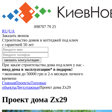
098
707 79 25
RU
/
UA
Заказать звонок
Строительство домов и коттеджей под ключ
с гарантией 50 лет
При заказе строительства дома под ключ у нас -
ввод дома в эксплуатацию* в подарок!
+экономия
до 50000 грн
и 2-х месяцев личного
времени
Главная
Проекты
Типовые
объекты
Двухэтажные
Проект дома Zx29
Проект дома Zx29