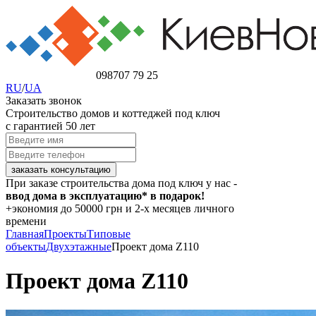
098
707 79 25
RU
/
UA
Заказать звонок
Строительство домов и коттеджей под ключ
с гарантией 50 лет
При заказе строительства дома под ключ у нас -
ввод дома в эксплуатацию* в подарок!
+экономия
до 50000 грн
и 2-х месяцев личного
времени
Главная
Проекты
Типовые
объекты
Двухэтажные
Проект дома Z110
Проект дома Z110