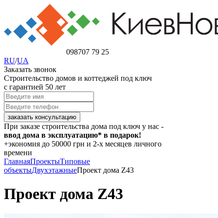
098
707 79 25
RU
/
UA
Заказать звонок
Строительство домов и коттеджей под ключ
с гарантией 50 лет
При заказе строительства дома под ключ у нас -
ввод дома в эксплуатацию* в подарок!
+экономия
до 50000 грн
и 2-х месяцев личного
времени
Главная
Проекты
Типовые
объекты
Двухэтажные
Проект дома Z43
Проект дома Z43