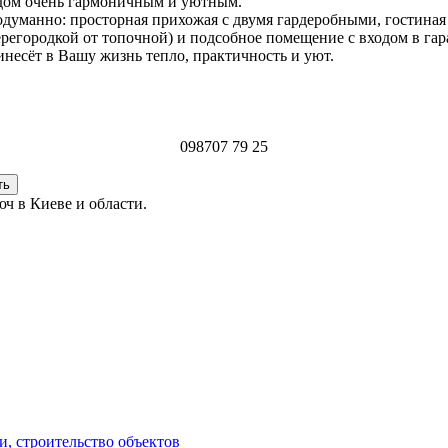
т дом очень гармоничным и уютным.
уманно: просторная прихожая с двумя гардеробными, гостиная с
ерегородкой от топочной) и подсобное помещение с входом в гар
несёт в Вашу жизнь тепло, практичность и уют.
098
707 79 25
ч в Киеве и области.
и, строительство объектов