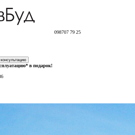
098
707 79 25
ксплуатацию* в подарок!
86