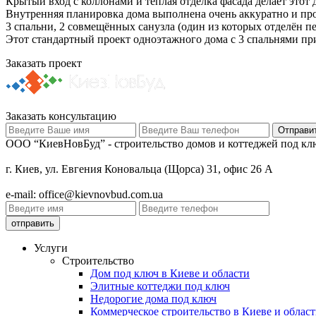
Крытый вход с коллонами и тёплая отделка фасада делает это
Внутренняя планировка дома выполнена очень аккуратно и прод
3 спальни, 2 совмещённых санузла (один из которых отделён п
Этот стандартный проект одноэтажного дома с 3 спальнями при
Заказать проект
Заказать консультацию
ООО “КиевНовБуд” - строительство домов и коттеджей под клю
г. Киев, ул. Евгения Коновальца (Щорса) 31, офис 26 А
e-mail: office@kievnovbud.com.ua
Услуги
Строительство
Дом под ключ в Киеве и области
Элитные коттеджи под ключ
Недорогие дома под ключ
Коммерческое строительство в Киеве и област