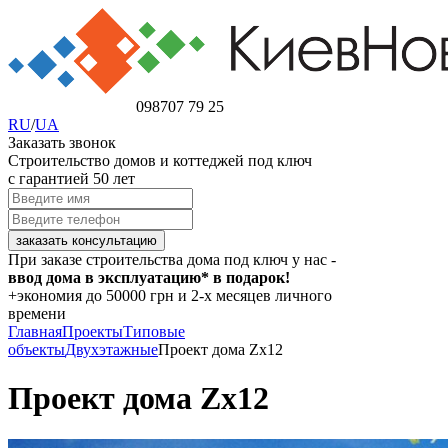
098
707 79 25
RU
/
UA
Заказать звонок
Строительство домов и коттеджей под ключ
с гарантией 50 лет
При заказе строительства дома под ключ у нас -
ввод дома в эксплуатацию* в подарок!
+экономия
до 50000 грн
и 2-х месяцев личного
времени
Главная
Проекты
Типовые
объекты
Двухэтажные
Проект дома Zx12
Проект дома Zx12