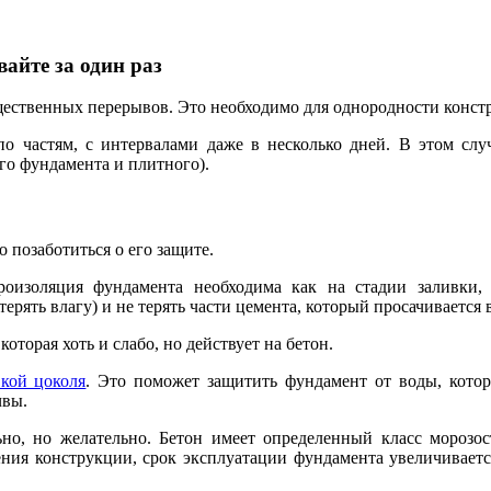
вайте за один раз
ущественных перерывов. Это необходимо для однородности конст
по частям, с интервалами даже в несколько дней. В этом сл
го фундамента и плитного).
 позаботиться о его защите.
оизоляция фундамента необходима как на стадии заливки, 
ерять влагу) и не терять части цемента, который просачивается 
оторая хоть и слабо, но действует на бетон.
кой цоколя
. Это поможет защитить фундамент от воды, котор
чвы.
но, но желательно. Бетон имеет определенный класс морозост
ения конструкции, срок эксплуатации фундамента увеличиваетс