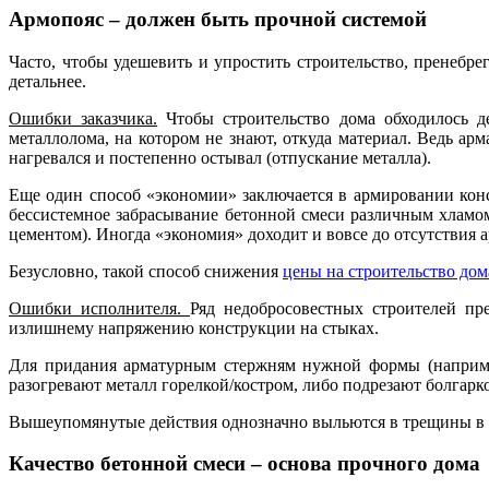
Армопояс – должен быть прочной системой
Часто, чтобы удешевить и упростить строительство, пренебр
детальнее.
Ошибки заказчика.
Чтобы строительство дома обходилось де
металлолома, на котором не знают, откуда материал. Ведь ар
нагревался и постепенно остывал (отпускание металла).
Еще один способ «экономии» заключается в армировании конст
бессистемное забрасывание бетонной смеси различным хламом
цементом). Иногда «экономия» доходит и вовсе до отсутствия
Безусловно, такой способ снижения
цены на строительство дом
Ошибки исполнителя.
Ряд недобросовестных строителей пр
излишнему напряжению конструкции на стыках.
Для придания арматурным стержням нужной формы (например
разогревают металл горелкой/костром, либо подрезают болгарко
Вышеупомянутые действия однозначно выльются в трещины в 
Качество бетонной смеси – основа прочного дома