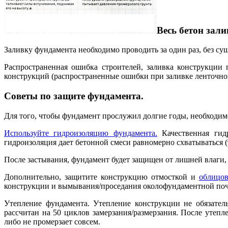
Весь бетон зали
Заливку фундамента необходимо проводить за один раз, без с
Распространенная ошибка строителей, заливка конструкции 
конструкций (распространенные ошибки при заливке ленточно
Советы по защите фундамента.
Для того, чтобы фундамент прослужил долгие годы, необходимо
Используйте гидроизоляцию фундамента.
Качественная гидр
гидроизоляция дает бетонной смеси равномерно схватываться (т
После застывания, фундамент будет защищен от лишней влаги, к
Дополнительно, защитите конструкцию отмосткой и
облицов
конструкции и вымывания/проседания околофундаментной по
Утепление фундамента. Утепление конструкции не обязатель
рассчитан на 50 циклов замерзания/размерзания. После утепл
либо не промерзает совсем.