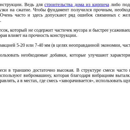
онструкции. Ведь для
строительства дома из кирпича
либо подо
узки на сжатие. Чтобы фундамент получился прочным, необхо
 Очень часто и здесь допускают ряд ошибок связанных с жела
.
есок, который не содержит частичек мусора и быстрее усаживаеш
орая влияет на прочность конструкции.
ракцией 5-20 или 7-40 мм (в целях неоправданной экономии, ча
льзовать необходимые добавки, которые улучшают характерис
меси в траншею достаточно высокая. В структуре смеси часто
используют вибромашину, которая благодаря вибрациям выталк
влять, а в местах, где смесь «заворачивается», использовать щ