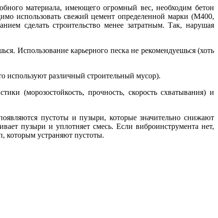
бного материала, имеющего огромный вес, необходим бетон
димо использовать свежий цемент определенной марки (М400,
нием сделать строительство менее затратным. Так, нарушая
ься. Использование карьерного песка не рекомендуешься (хоть
сто используют различный строительный мусор).
тики (морозостойкость, прочность, скорость схватывания) и
 появляются пустоты и пузыри, которые значительно снижают
ивает пузыри и уплотняет смесь. Если виброинструмента нет,
уп, которым устраняют пустоты.