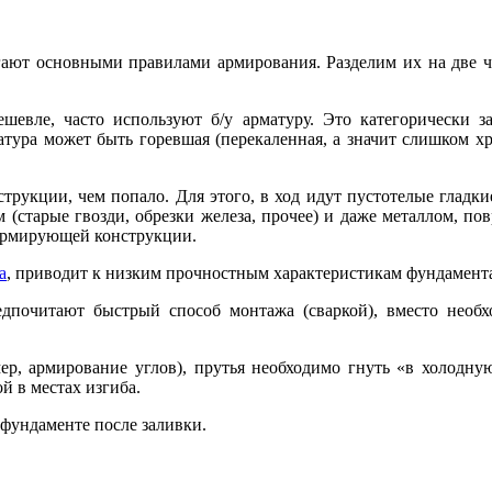
егают основными правилами армирования. Разделим их на две 
шевле, часто используют б/у арматуру. Это категорически з
матура может быть горевшая (перекаленная, а значит слишком хр
рукции, чем попало. Для этого, в ход идут пустотелые гладки
 (старые гвозди, обрезки железа, прочее) и даже металлом, п
 армирующей конструкции.
а
, приводит к низким прочностным характеристикам фундамента
едпочитают быстрый способ монтажа (сваркой), вместо необх
, армирование углов), прутья необходимо гнуть «в холодную»
й в местах изгиба.
фундаменте после заливки.