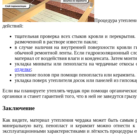
Процедура утеплени
действий:
тщательная проверка всех стыков кровли и перекрытия
размоченной в растворе извести пакли;
в случае наличия на внутренней поверхности кровли г
обычной ремонтной ленты. Если гидроизоляционный сло
материал от воздействия влаги и конденсата. Затем монти
укладка минваты или пенопласта на чердачные откосы
отделке
;
утепление полов при помощи пенопласта или керамзита. 
укладка поверх утеплителя досок или панелей из гипсока
Если вы планируете утеплять чердак при помощи органических
органики и станет гарантией того, что в ней не заведутся грыз
Заключение
Как видите, материал утепления чердака может быть самым 
минеральную вату, пенопласт и керамзит можно отнести к
эксплуатационными характеристиками и лёгкость процедуры е