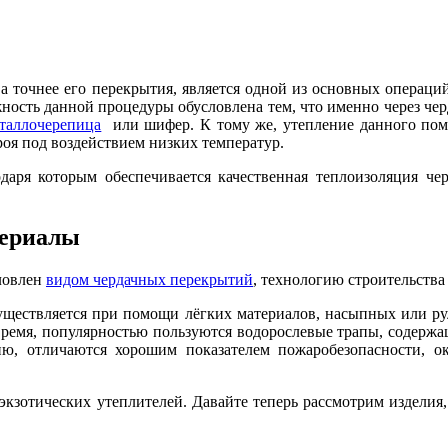
 а точнее его перекрытия, является одной из основных операц
жность данной процедуры обусловлена тем, что именно через че
таллочерепица
или шифер. К тому же, утепление данного пом
роя под воздействием низких температур.
даря которым обеспечивается качественная теплоизоляция чер
териалы
словлен
видом чердачных перекрытий
, технологию строительств
существляется при помощи лёгких материалов, насыпных или р
 время, популярностью пользуются водорослевые трапы, содержа
ю, отличаются хорошим показателем пожаробезопасности, ок
кзотических утеплителей. Давайте теперь рассмотрим изделия