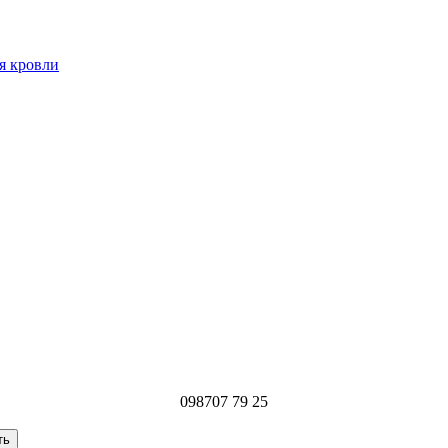
я кровли
098
707 79 25