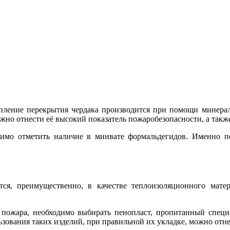
епление перекрытия чердака производится при помощи минера
жно отнести её высокий показатель пожаробезопасности, а такж
ходимо отметить наличие в минвате формальдегидов. Именно 
ся, преимущественно, в качестве теплоизоляционного мат
 пожара, необходимо выбирать пенопласт, пропитанный спец
зования таких изделий, при правильной их укладке, можно отне