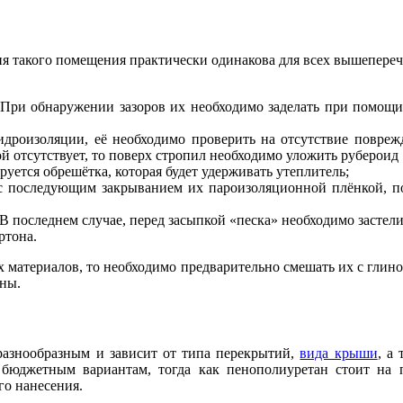
я такого помещения практически одинакова для всех вышепере
. При обнаружении зазоров их необходимо заделать при помощ
идроизоляции, её необходимо проверить на отсутствие повре
й отсутствует, то поверх стропил необходимо уложить руберо
руется обрешётка, которая будет удерживать утеплитель;
 с последующим закрыванием их пароизоляционной плёнкой, п
В последнем случае, перед засыпкой «песка» необходимо засте
ртона.
 материалов, то необходимо предварительно смешать их с глин
уны.
разнообразным и зависит от типа перекрытий,
вида крыши
, а
 бюджетным вариантам, тогда как пенополиуретан стоит на 
го нанесения.