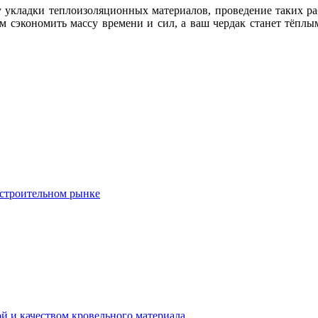
у укладки теплоизоляционных материалов, проведение таких р
ам сэкономить массу времени и сил, а ваш чердак станет тёп
строительном рынке
 и качеством кровельного материала.