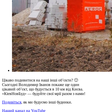
Цікаво подивитися на наші інші об’єкти? 🙂
Сьогодні Володимир Іванов покаже ще один
цікавий об’єкт, що будується в 10 км від Києва.
«КіевНовБуд» — будуйте свої мрії разом з нами!
Подивіться
, як ми будуємо інші будинки.
Наший канал на YouTube