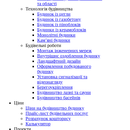
та області
Технологія будівництва
Будинок із цегли
Будинок із газобетону
Будинок із піноблоків
Будинки із керамоблоків
Монолітні будинки
Кам’яні будинки
Будівельні роботи
Монтаж інженерних мереж
Внутрішнє оздоблення будинку
Ландшафтний дизайн
Оформлення побудованого
будинку
Установка сигналізації та
відеонагляду
Берегоукріплення
Будівництво лазні та сауни
Будівництво басейнів
Ціни
Ціни на будівництво будинку
Прайс-лист будівельних послуг
Розрахунок кошторису
Калькулятор
Проекти