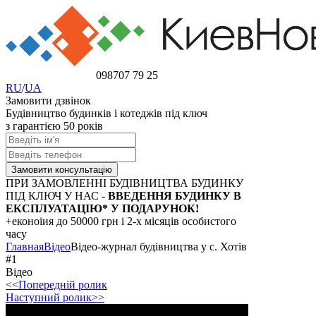
098
707 79 25
RU
/
UA
Замовити дзвінок
Будівництво будинків і котеджів під ключ
з гарантією 50 років
ПРИ ЗАМОВЛЕННІ БУДІВНИЦТВА БУДИНКУ
ПІД КЛЮЧ У НАС -
ВВЕДЕННЯ БУДИНКУ В
ЕКСПЛУАТАЦІЮ* У ПОДАРУНОК!
+еконоіия
до 50000 грн
і 2-х місяців особистого
часу
Главная
Відео
Відео-журнал будівництва у с. Хотів
#1
Відео
<<Попередній ролик
Наступний ролик>>