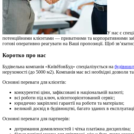
У нас є спец
потенційними клієнтами — приватними та корпоративними забуд
готові оперативно реагувати на Ваші пропозиції. Щоб зв’язатис
Коротко про нас
Будівельна компанія «КиївНовБуд» спеціалізується на
будівницт
нерухомості (до 5000 м2). Компанія має всі необхідні дозволи 
Основні переваги для клієнтів:
конкурентні ціни, зафіксовані в національній валюті;
всі роботи під ключ, клієнтоорієнтований сервіс;
юридично закріплені гарантії на роботи та матеріали;
великий досвід в будівництві, багато зданих в експлуатаці
Основні переваги для партнерів:
дотримання домовленостей і чітка платіжна дисципліна;