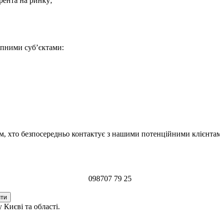
урента на ринку;
тупними суб’єктами:
, хто безпосередньо контактує з нашими потенційними клієнтами
098
707 79 25
 Києві та області.