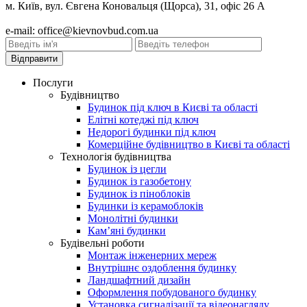
м. Київ, вул. Євгена Коновальця (Щорса), 31, офіс 26 А
e-mail: office@kievnovbud.com.ua
Послуги
Будівництво
Будинок під ключ в Києві та області
Елітні котеджі під ключ
Недорогі будинки під ключ
Комерційне будівництво в Києві та області
Технологія будівництва
Будинок із цегли
Будинок із газобетону
Будинок із піноблоків
Будинки із керамоблоків
Монолітні будинки
Кам’яні будинки
Будівельні роботи
Монтаж інженерних мереж
Внутрішнє оздоблення будинку
Ландшафтний дизайн
Оформлення побудованого будинку
Установка сигналізації та відеонагляду