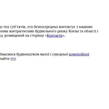
о тих суб’єктів, хто безпосередньо контактує з нашими
ими контрагентами будівельного ринку Києва та області і
ку, розміщений на сторінці «
Контакти
».
аймаємося будівництвом малої і середньої
комерційної
 знайти
тут
.