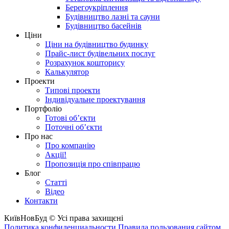
Берегоукріплення
Будівництво лазні та сауни
Будівництво басейнів
Ціни
Ціни на будівництво будинку
Прайс-лист будівельних послуг
Розрахунок кошторису
Калькулятор
Проекти
Типові проекти
Індивідуальне проектування
Портфоліо
Готові об’єкти
Поточні об’єкти
Про нас
Про компанію
Акції!
Пропозиція про співпрацю
Блог
Статті
Відео
Контакти
КиївНовБуд © Усі права захищєні
Политика конфиденциальности
Правила пользования сайтом