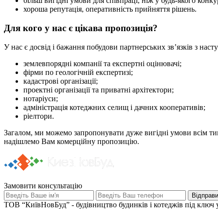
більш вигідні умови для співпраці, ніж у будь-якого конк
хороша репутація, оперативність прийняття рішень.
Для кого у нас є цікава пропозиція?
У нас є досвід і бажання побудови партнерських зв’язків з нас
землевпорядні компанії та експертні оцінювачі;
фірми по геологічній експертизі;
кадастрові організації;
проектні організації та приватні архітектори;
нотаріуси;
адміністрація котеджних селищ і дачних кооперативів;
ріелтори.
Загалом, ми можемо запропонувати дуже вигідні умови всім тим
надішлемо Вам комерційну пропозицію.
Замовити консультацію
ТОВ “КиївНовБуд” - будівництво будинків і котеджів під ключ у