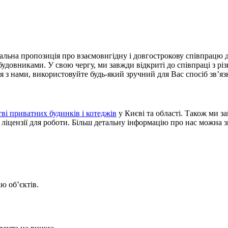
іальна пропозиція про взаємовигідну і довгострокову співпрацю д
овниками. У свою чергу, ми завжди відкриті до співпраці з різн
я з нами, використовуйте будь-який зручний для Вас спосіб зв’яз
ві приватних будинків і котеджів
у Києві та області. Також ми з
та ліцензії для роботи. Більш детальну інформацію про нас можна
ю об’єктів.