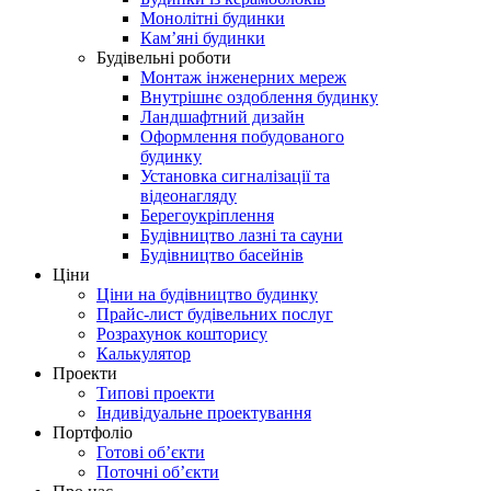
Монолітні будинки
Кам’яні будинки
Будівельні роботи
Монтаж інженерних мереж
Внутрішнє оздоблення будинку
Ландшафтний дизайн
Оформлення побудованого
будинку
Установка сигналізації та
відеонагляду
Берегоукріплення
Будівництво лазні та сауни
Будівництво басейнів
Ціни
Ціни на будівництво будинку
Прайс-лист будівельних послуг
Розрахунок кошторису
Калькулятор
Проекти
Типові проекти
Індивідуальне проектування
Портфоліо
Готові об’єкти
Поточні об’єкти