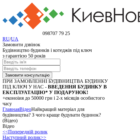
098
707 79 25
RU
/
UA
Замовити дзвінок
Будівництво будинків і котеджів під ключ
з гарантією 50 років
ПРИ ЗАМОВЛЕННІ БУДІВНИЦТВА БУДИНКУ
ПІД КЛЮЧ У НАС -
ВВЕДЕННЯ БУДИНКУ В
ЕКСПЛУАТАЦІЮ* У ПОДАРУНОК!
+еконоіия
до 50000 грн
і 2-х місяців особистого
часу
Главная
Відео
Найкращий матеріал для
будівництва? З чого краще будувати будинок?
(Відео)
Відео
<<Попередній ролик
Наступний ролик>>