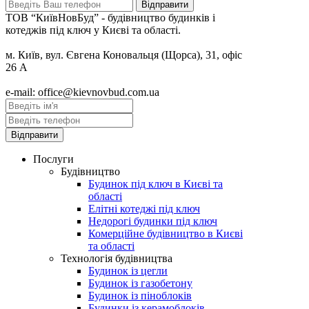
ТОВ “КиївНовБуд” - будівництво будинків і
котеджів під ключ у Києві та області.
м. Київ, вул. Євгена Коновальця (Щорса), 31, офіс
26 А
e-mail: office@kievnovbud.com.ua
Послуги
Будівництво
Будинок під ключ в Києві та
області
Елітні котеджі під ключ
Недорогі будинки під ключ
Комерційне будівництво в Києві
та області
Технологія будівництва
Будинок із цегли
Будинок із газобетону
Будинок із піноблоків
Будинки із керамоблоків