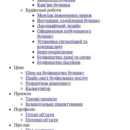
Кам’яні будинки
Будівельні роботи
Монтаж інженерних мереж
Внутрішнє оздоблення будинку
Ландшафтний дизайн
Оформлення побудованого
будинку
Установка сигналізації та
відеонагляду
Берегоукріплення
Будівництво лазні та сауни
Будівництво басейнів
Ціни
Ціни на будівництво будинку
Прайс-лист будівельних послуг
Розрахунок кошторису
Калькулятор
Проекти
Типові проекти
Індивідуальне проектування
Портфоліо
Готові об’єкти
Поточні об’єкти
Про нас