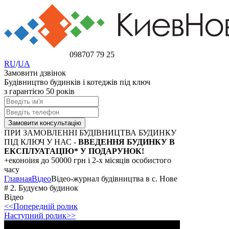
098
707 79 25
RU
/
UA
Замовити дзвінок
Будівництво будинків і котеджів під ключ
з гарантією 50 років
ПРИ ЗАМОВЛЕННІ БУДІВНИЦТВА БУДИНКУ
ПІД КЛЮЧ У НАС -
ВВЕДЕННЯ БУДИНКУ В
ЕКСПЛУАТАЦІЮ* У ПОДАРУНОК!
+еконоіия
до 50000 грн
і 2-х місяців особистого
часу
Главная
Відео
Відео-журнал будівництва в с. Нове
# 2. Будуємо будинок
Відео
<<Попередній ролик
Наступний ролик>>