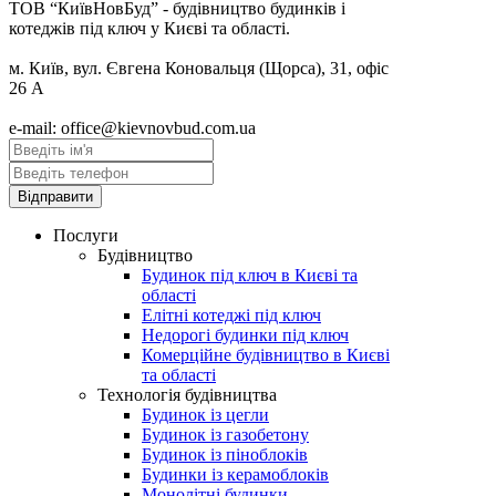
ТОВ “КиївНовБуд” - будівництво будинків і
котеджів під ключ у Києві та області.
м. Київ, вул. Євгена Коновальця (Щорса), 31, офіс
26 А
e-mail: office@kievnovbud.com.ua
Послуги
Будівництво
Будинок під ключ в Києві та
області
Елітні котеджі під ключ
Недорогі будинки під ключ
Комерційне будівництво в Києві
та області
Технологія будівництва
Будинок із цегли
Будинок із газобетону
Будинок із піноблоків
Будинки із керамоблоків
Монолітні будинки