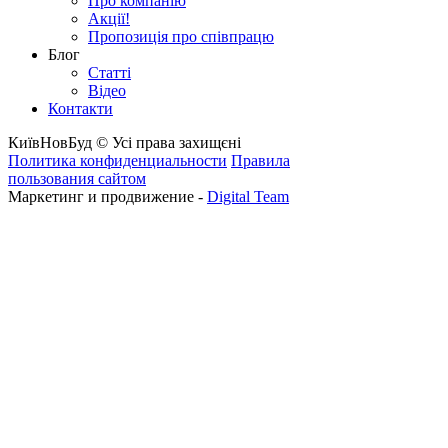
Про компанію
Акції!
Пропозиція про співпрацю
Блог
Статті
Відео
Контакти
КиївНовБуд © Усі права захищєні
Политика конфиденциальности
Правила
пользования сайтом
Маркетинг и продвижение -
Digital Team