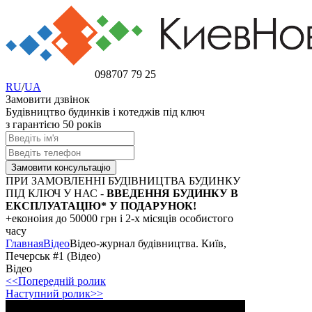
098
707 79 25
RU
/
UA
Замовити дзвінок
Будівництво будинків і котеджів під ключ
з гарантією 50 років
ПРИ ЗАМОВЛЕННІ БУДІВНИЦТВА БУДИНКУ
ПІД КЛЮЧ У НАС -
ВВЕДЕННЯ БУДИНКУ В
ЕКСПЛУАТАЦІЮ* У ПОДАРУНОК!
+еконоіия
до 50000 грн
і 2-х місяців особистого
часу
Главная
Відео
Відео-журнал будівництва. Київ,
Печерськ #1 (Відео)
Відео
<<Попередній ролик
Наступний ролик>>