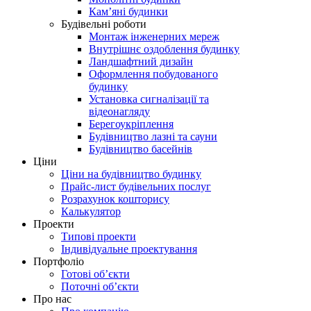
Кам’яні будинки
Будівельні роботи
Монтаж інженерних мереж
Внутрішнє оздоблення будинку
Ландшафтний дизайн
Оформлення побудованого
будинку
Установка сигналізації та
відеонагляду
Берегоукріплення
Будівництво лазні та сауни
Будівництво басейнів
Ціни
Ціни на будівництво будинку
Прайс-лист будівельних послуг
Розрахунок кошторису
Калькулятор
Проекти
Типові проекти
Індивідуальне проектування
Портфоліо
Готові об’єкти
Поточні об’єкти
Про нас