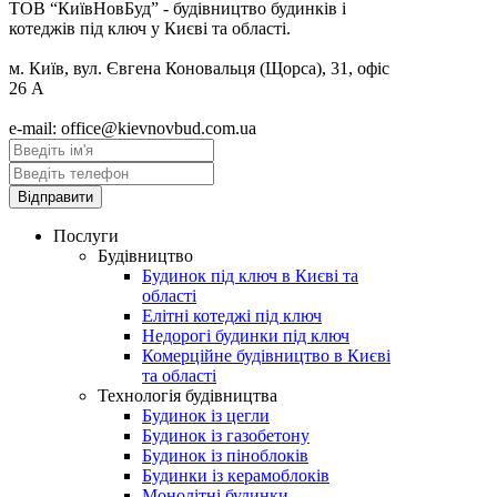
ТОВ “КиївНовБуд” - будівництво будинків і
котеджів під ключ у Києві та області.
м. Київ, вул. Євгена Коновальця (Щорса), 31, офіс
26 А
e-mail: office@kievnovbud.com.ua
Послуги
Будівництво
Будинок під ключ в Києві та
області
Елітні котеджі під ключ
Недорогі будинки під ключ
Комерційне будівництво в Києві
та області
Технологія будівництва
Будинок із цегли
Будинок із газобетону
Будинок із піноблоків
Будинки із керамоблоків
Монолітні будинки