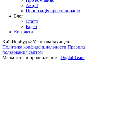
Про компанію
Акції!
Пропозиція про співпрацю
Блог
Статті
Відео
Контакти
КиївНовБуд © Усі права захищєні
Политика конфиденциальности
Правила
пользования сайтом
Маркетинг и продвижение -
Digital Team