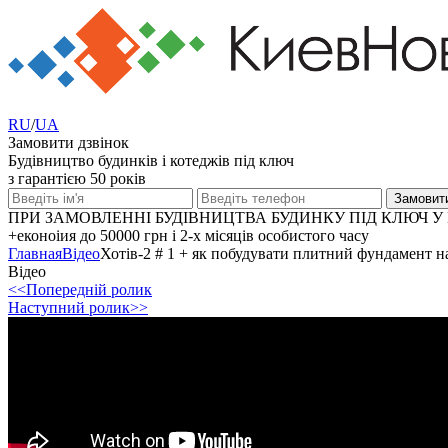
RU
/
UA
Замовити дзвінок
Будівництво будинків і котеджів під ключ
з гарантією 50 років
ПРИ ЗАМОВЛЕННІ БУДІВНИЦТВА БУДИНКУ ПІД КЛЮЧ У 
+еконоіия
до 50000 грн
і 2-х місяців особистого часу
Главная
Відео
Хотів-2 # 1 + як побудувати плитний фундамент на
Відео
<<Попередній ролик
Наступний ролик>>