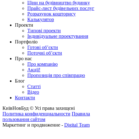
Ціни на будівництво будинку
Прайс-лист будівельних послуг
Розрахунок кошторису
Калькулятор
Проекти
Типові проекти
Індивідуальне проектування
Портфоліо
Готові об’єкти
Поточні об’єкти
Про нас
Про компанію
Акції!
Пропозиція про співпрацю
Блог
Статті
Відео
Контакти
КиївНовБуд © Усі права захищєні
Политика конфиденциальности
Правила
пользования сайтом
Маркетинг и продвижение -
Digital Team