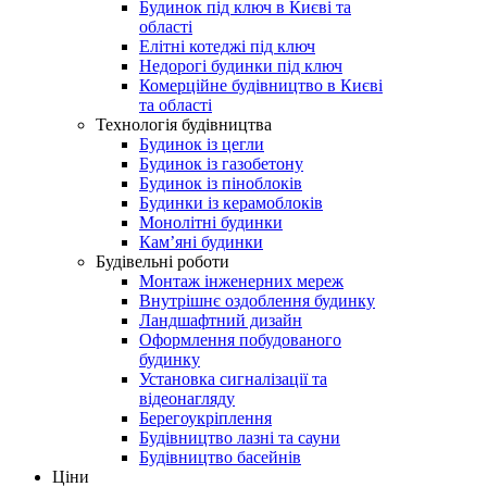
Будинок під ключ в Києві та
області
Елітні котеджі під ключ
Недорогі будинки під ключ
Комерційне будівництво в Києві
та області
Технологія будівництва
Будинок із цегли
Будинок із газобетону
Будинок із піноблоків
Будинки із керамоблоків
Монолітні будинки
Кам’яні будинки
Будівельні роботи
Монтаж інженерних мереж
Внутрішнє оздоблення будинку
Ландшафтний дизайн
Оформлення побудованого
будинку
Установка сигналізації та
відеонагляду
Берегоукріплення
Будівництво лазні та сауни
Будівництво басейнів
Ціни