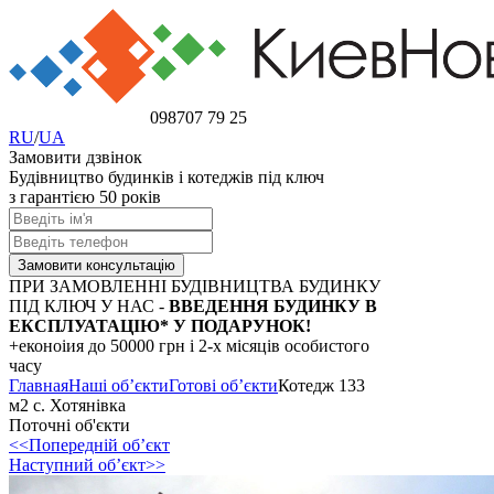
098
707 79 25
RU
/
UA
Замовити дзвінок
Будівництво будинків і котеджів під ключ
з гарантією 50 років
ПРИ ЗАМОВЛЕННІ БУДІВНИЦТВА БУДИНКУ
ПІД КЛЮЧ У НАС -
ВВЕДЕННЯ БУДИНКУ В
ЕКСПЛУАТАЦІЮ* У ПОДАРУНОК!
+еконоіия
до 50000 грн
і 2-х місяців особистого
часу
Главная
Наші об’єкти
Готові об’єкти
Котедж 133
м2 с. Хотянівка
Поточні об'єкти
<<Попередній об’єкт
Наступний об’єкт>>