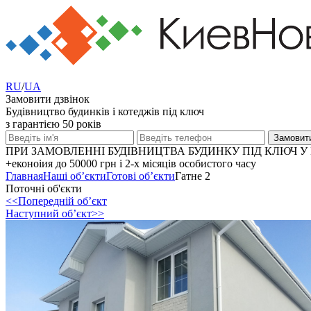
RU
/
UA
Замовити дзвінок
Будівництво будинків і котеджів під ключ
з гарантією 50 років
ПРИ ЗАМОВЛЕННІ БУДІВНИЦТВА БУДИНКУ ПІД КЛЮЧ У 
+еконоіия
до 50000 грн
і 2-х місяців особистого часу
Главная
Наші об’єкти
Готові об’єкти
Гатне 2
Поточні об'єкти
<<Попередній об’єкт
Наступний об’єкт>>