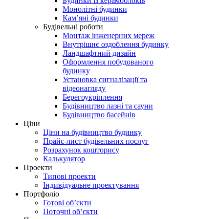
Будинки із керамоблоків
Монолітні будинки
Кам’яні будинки
Будівельні роботи
Монтаж інженерних мереж
Внутрішнє оздоблення будинку
Ландшафтний дизайн
Оформлення побудованого
будинку
Установка сигналізації та
відеонагляду
Берегоукріплення
Будівництво лазні та сауни
Будівництво басейнів
Ціни
Ціни на будівництво будинку
Прайс-лист будівельних послуг
Розрахунок кошторису
Калькулятор
Проекти
Типові проекти
Індивідуальне проектування
Портфоліо
Готові об’єкти
Поточні об’єкти