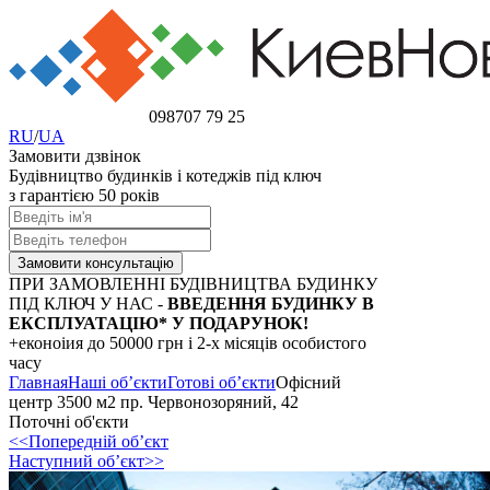
098
707 79 25
RU
/
UA
Замовити дзвінок
Будівництво будинків і котеджів під ключ
з гарантією 50 років
ПРИ ЗАМОВЛЕННІ БУДІВНИЦТВА БУДИНКУ
ПІД КЛЮЧ У НАС -
ВВЕДЕННЯ БУДИНКУ В
ЕКСПЛУАТАЦІЮ* У ПОДАРУНОК!
+еконоіия
до 50000 грн
і 2-х місяців особистого
часу
Главная
Наші об’єкти
Готові об’єкти
Офісний
центр 3500 м2 пр. Червонозоряний, 42
Поточні об'єкти
<<Попередній об’єкт
Наступний об’єкт>>