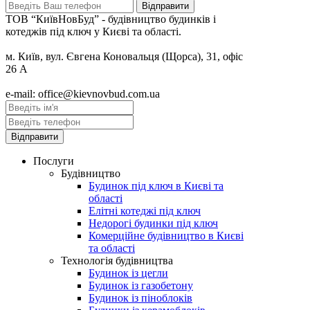
ТОВ “КиївНовБуд” - будівництво будинків і
котеджів під ключ у Києві та області.
м. Київ, вул. Євгена Коновальця (Щорса), 31, офіс
26 А
e-mail: office@kievnovbud.com.ua
Послуги
Будівництво
Будинок під ключ в Києві та
області
Елітні котеджі під ключ
Недорогі будинки під ключ
Комерційне будівництво в Києві
та області
Технологія будівництва
Будинок із цегли
Будинок із газобетону
Будинок із піноблоків