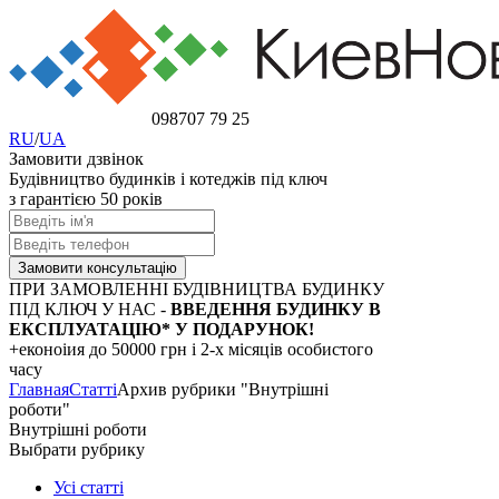
098
707 79 25
RU
/
UA
Замовити дзвінок
Будівництво будинків і котеджів під ключ
з гарантією 50 років
ПРИ ЗАМОВЛЕННІ БУДІВНИЦТВА БУДИНКУ
ПІД КЛЮЧ У НАС -
ВВЕДЕННЯ БУДИНКУ В
ЕКСПЛУАТАЦІЮ* У ПОДАРУНОК!
+еконоіия
до 50000 грн
і 2-х місяців особистого
часу
Главная
Статті
Архив рубрики "Внутрішні
роботи"
Внутрішні роботи
Выбрати рубрику
Усі статті