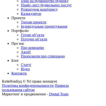
Ціни на будівництво будинку
Прайс-лист будівельних послуг
Розрахунок кошторису
Калькулятор
Проекти
Типові проекти
Індивідуальне проектування
Портфоліо
Готові об’єкти
Поточні об’єкти
Про нас
Про компанію
Акції!
Пропозиція про співпрацю
Блог
Статті
Відео
Контакти
КиївНовБуд © Усі права захищєні
Политика конфиденциальности
Правила
пользования сайтом
Маркетинг и продвижение -
Digital Team