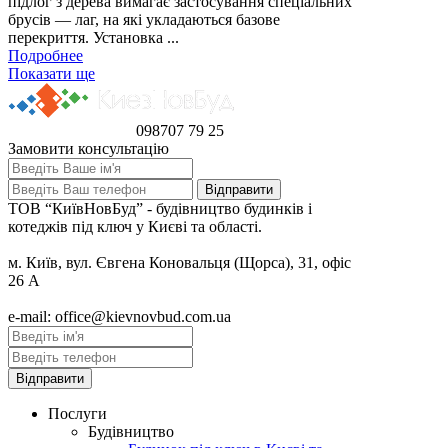
підлог з дерева вимагає застосування спеціальних
брусів — лаг, на які укладаються базове
перекриття. Установка ...
Подробнее
Показати ще
098
707 79 25
Замовити консультацію
ТОВ “КиївНовБуд” - будівництво будинків і
котеджів під ключ у Києві та області.
м. Київ, вул. Євгена Коновальця (Щорса), 31, офіс
26 А
e-mail: office@kievnovbud.com.ua
Послуги
Будівництво