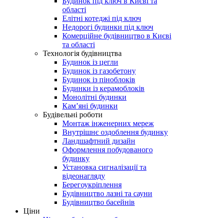
Будинок під ключ в Києві та
області
Елітні котеджі під ключ
Недорогі будинки під ключ
Комерційне будівництво в Києві
та області
Технологія будівництва
Будинок із цегли
Будинок із газобетону
Будинок із піноблоків
Будинки із керамоблоків
Монолітні будинки
Кам’яні будинки
Будівельні роботи
Монтаж інженерних мереж
Внутрішнє оздоблення будинку
Ландшафтний дизайн
Оформлення побудованого
будинку
Установка сигналізації та
відеонагляду
Берегоукріплення
Будівництво лазні та сауни
Будівництво басейнів
Ціни