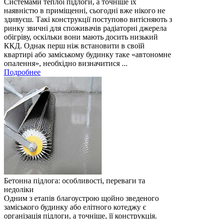
Системами теплої підлоги, а точніше їх
наявністю в приміщенні, сьогодні вже нікого не
здивуєш. Такі конструкції поступово витісняють з
ринку звичні для споживачів радіаторні джерела
обігріву, оскільки вони мають досить низький
ККД. Однак перш ніж встановити в своїй
квартирі або заміському будинку таке «автономне
опалення», необхідно визначитися ...
Подробнее
Бетонна підлога: особливості, переваги та
недоліки
Одним з етапів благоустрою щойно зведеного
заміського будинку або елітного котеджу є
організація підлоги, а точніше, її конструкція.