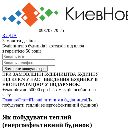
098
707 79 25
RU
/
UA
Замовити дзвінок
Будівництво будинків і котеджів під ключ
з гарантією 50 років
ПРИ ЗАМОВЛЕННІ БУДІВНИЦТВА БУДИНКУ
ПІД КЛЮЧ У НАС -
ВВЕДЕННЯ БУДИНКУ В
ЕКСПЛУАТАЦІЮ* У ПОДАРУНОК!
+еконоіия
до 50000 грн
і 2-х місяців особистого
часу
Главная
Статті
Перші питання в будівництві
Як
побудувати теплий (енергоефективний будинок)
Як побудувати теплий
(енергоефективний будинок)