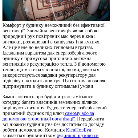
Комфорт у будинку неможливий без ефективної
вентиляції. Звичайна вентиляція являє собою
природний рух повітряних мас через вікна і
витяжки, розташовані в санвузлах і на кухнях.
Але це веде до великих тепловим втратам.
Ідеальним варіантом для енергозберігаючого
будинку є примусова припливно-витяжна
вентиляція з рекуперацією тепла. З її допомогою
тепло, що міститься в повітрі, що видаляється
використовується завдяки рекуператору для
підігріву надходить повітря. Ця система дозволяє
підтримувати в будинку оптимальні умови.
Замислюючись про будівництво заміського
котеджу, багато власників земельних ділянок
вирішують питання: будувати енергозберігаючий
приватний будинок під ключ
самому або за
допомогою сторонньої організації.
Передбачити
всі нюанси будівництва без достатнього досвіду
роботи неможливо. Компанія
КіевНовБуд
займається будівництвом
будинків під ключ в