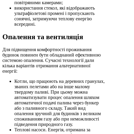
повітряними камерами;
використання стекол, які відображають
ультрафіолетові промені і пропускають
сонячні, затримуючи теплову енергію
всередині.
Опалення та вентиляція
Для підвищення комфортності проживання
будинок повинен бути обладнаний ефективною
системою опалення. Сучасні технології дали
кілька варіантів отримання альтернативної
енергії:
Котли, що працюють на деревних гранулах,
званих пелетами або на інше малому
твердому паливі. При цьому можна
автоматизувати процес опалення шляхом
автоматичної подачі палива через бункер
або з паливного складу. Такий вид
опалення зручний для будинків з великим
споживанням газу або при неможливості
підведення природного газу.
Теплові насоси. Енергія, отримана за