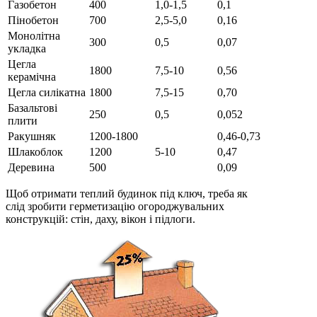
Газобетон
400
1,0-1,5
0,1
Пінобетон
700
2,5-5,0
0,16
Монолітна
300
0,5
0,07
укладка
Цегла
1800
7,5-10
0,56
керамічна
Цегла силікатна
1800
7,5-15
0,70
Базальтові
250
0,5
0,052
плити
Ракушняк
1200-1800
0,46-0,73
Шлакоблок
1200
5-10
0,47
Деревина
500
0,09
Щоб отримати теплий будинок під ключ, треба як
слід зробити герметизацію огороджувальних
конструкцій: стін, даху, вікон і підлоги.