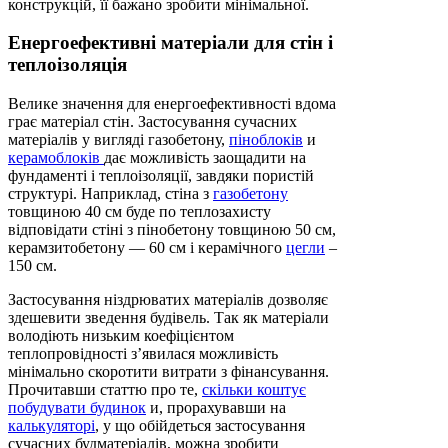
конструкцій, її бажано зробити мінімальної.
Енергоефективні матеріали для стін і
теплоізоляція
Велике значення для енергоефективності вдома
грає матеріал стін. Застосування сучасних
матеріалів у вигляді газобетону,
піноблоків
и
керамоблоків
дає можливість заощадити на
фундаменті і теплоізоляції, завдяки пористій
структурі. Наприклад, стіна з
газобетону
товщиною 40 см буде по теплозахисту
відповідати стіні з пінобетону товщиною 50 см,
керамзитобетону — 60 см і керамічного
цегли
–
150 см.
Застосування ніздрюватих матеріалів дозволяє
здешевити зведення будівель. Так як матеріали
володіють низьким коефіцієнтом
теплопровідності з’явилася можливість
мінімально скоротити витрати з фінансування.
Прочитавши статтю про те,
скільки коштує
побудувати будинок
и, прорахувавши на
калькуляторі
, у що обійдеться застосування
сучасних будматеріалів, можна зробити