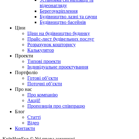
відеонагляду
Берегоукріплення
Будівництво лазні та сауни
Будівництво басейнів
Ціни
Ціни на будівництво будинку
Прайс-лист будівельних послуг
Розрахунок кошторису
Калькулятор
Проекти
Типові проекти
Індивідуальне проектування
Портфоліо
Готові об’єкти
Поточні об’єкти
Про нас
Про компанію
Акції!
Пропозиція про співпрацю
Блог
Статті
Відео
Контакти
КиївНовБуд © Усі права захищєні