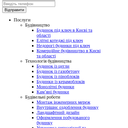
Послуги
Будівництво
Будинок під ключ в Києві та
області
Елітні котеджі під ключ
Недорогі будинки під ключ
Комерційне будівництво в Києві
та області
Технологія будівництва
Будинок із цегли
Будинок із газобетону
Будинок із піноблоків
Будинки із керамоблоків
Монолітні будинки
Кам’яні будинки
Будівельні роботи
Монтаж інженерних мереж
Внутрішнє оздоблення будинку
Ландшафтний дизайн
Оформлення побудованого
будинку
Установка сигналізації та