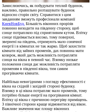
Замислюючись, як побудувати теплий будинок,
важливо, правильно розташувати будинок
відносно сторін світу. Справитися з цим
завданням зможуть професіонали компанії
КиевНовБуд.
Більшість віконних прорізів
повинно виходити на південну сторону, щоб
сонце потрапляло під сприятливим кутом. Влітку
сонце піднімається високо, тому поверхні,
звернені на південь, отримують мало сонячної
енергії і в кімнатах не так жарко. Щоб захистити
кімнати від зайвих променів, дах повинна мати
козирок, який дасть можливість потрапляти
сонця на вікна в певний час. Взимку низьке
положення сонця дає можливість потрапляти
променям в південні вікна, тим самим
прогріваючи кімнати.
Найбільш невигідними з погляду ефективності є
вікна на східній і західній стороні будинку.
Взимку в ці вікна потрапляє мало променів, тому
потрібно більше енергії на прогрівання кімнат.
Влітку ці вікна є причиною перегріву приміщень.
З північної сторони краще відмовитися від вікон.
Важливе значення має площу віконних