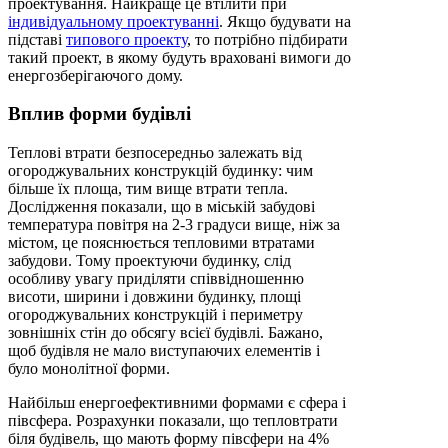
проектування. Найкраще це втілити при
індивідуальному проектуванні
. Якщо будувати на
підставі
типового проекту
, то потрібно підбирати
такий проект, в якому будуть враховані вимоги до
енергозберігаючого дому.
Вплив форми будівлі
Теплові втрати безпосередньо залежать від
огороджувальних конструкцій будинку: чим
більше їх площа, тим вище втрати тепла.
Дослідження показали, що в міській забудові
температура повітря на 2-3 градуси вище, ніж за
містом, це пояснюється тепловими втратами
забудови. Тому проектуючи будинку, слід
особливу увагу приділяти співвідношенню
висоти, ширини і довжини будинку, площі
огороджувальних конструкцій і периметру
зовнішніх стін до обсягу всієї будівлі. Бажано,
щоб будівля не мало виступаючих елементів і
було монолітної форми.
Найбільш енергоефективними формами є сфера і
півсфера. Розрахунки показали, що тепловтрати
біля будівель, що мають форму півсфери на 4%