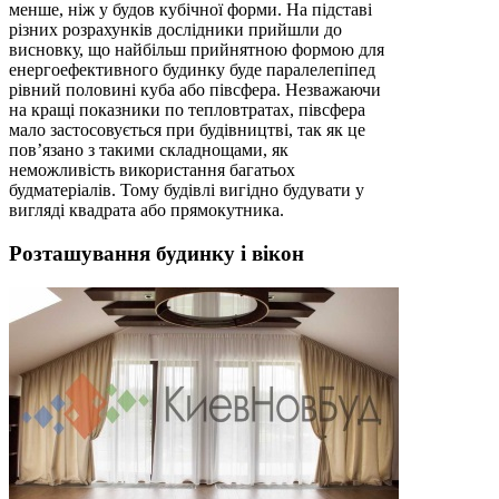
менше, ніж у будов кубічної форми. На підставі
різних розрахунків дослідники прийшли до
висновку, що найбільш прийнятною формою для
енергоефективного будинку буде паралелепіпед
рівний половині куба або півсфера. Незважаючи
на кращі показники по тепловтратах, півсфера
мало застосовується при будівництві, так як це
пов’язано з такими складнощами, як
неможливість використання багатьох
будматеріалів. Тому будівлі вигідно будувати у
вигляді квадрата або прямокутника.
Розташування будинку і вікон