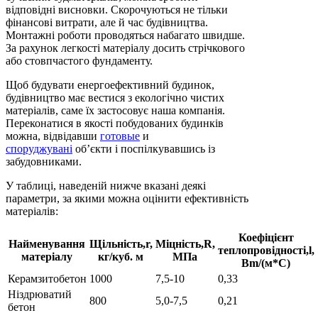
відповідні висновки. Скорочуються не тільки
фінансові витрати, але й час будівництва.
Монтажні роботи проводяться набагато швидше.
За рахунок легкості матеріалу досить стрічкового
або стовпчастого фундаменту.
Щоб будувати енергоефективний будинок,
будівництво має вестися з екологічно чистих
матеріалів, саме їх застосовує наша компанія.
Переконатися в якості побудованих будинків
можна, відвідавши
готовые
и
споруджувані
об’єкти і поспілкувавшись із
забудовниками.
У таблиці, наведеній нижче вказані деякі
параметри, за якими можна оцінити ефективність
матеріалів:
Коефіцієнт
Найменування
Щільність,r,
Міцність,R,
теплопровідності,l,
матеріалу
кг/куб. м
МПа
Вm/(м*С)
Керамзитобетон
1000
7,5-10
0,33
Ніздрюватий
800
5,0-7,5
0,21
бетон