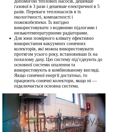
допомогою теплових насосів, дешевше
газової в 3 рази і дешевше електричної в 5
разів. Переваги теплонасосів в їх
екологічності, компактності і
пожежобезпеки. Їх вигідно
використовувати з водяними підлогами і
низькотемпературними радіаторами.
Для зони помірного клімату ефективно
використання вакуумних сонячних
колекторів, які можна використовувати
протягом усього року, встановивши їх на
похилому даху. Цю систему під’єднують до
основної системи опалення та
використовують в комбінованому вигляді.
Якщо сонячної енергії достатньо, то
працюють сонячні колектори, якщо ні —
підключається основна система.