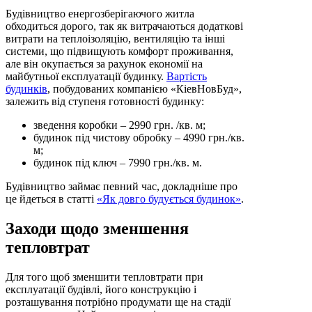
Будівництво енергозберігаючого житла
обходиться дорого, так як витрачаються додаткові
витрати на теплоізоляцію, вентиляцію та інші
системи, що підвищують комфорт проживання,
але він окупається за рахунок економії на
майбутньої експлуатації будинку.
Вартість
будинків
, побудованих компанією «КіевНовБуд»,
залежить від ступеня готовності будинку:
зведення коробки – 2990 грн. /кв. м;
будинок під чистову обробку – 4990 грн./кв.
м;
будинок під ключ – 7990 грн./кв. м.
Будівництво займає певний час, докладніше про
це йдеться в статті
«Як довго будується будинок»
.
Заходи щодо зменшення
тепловтрат
Для того щоб зменшити тепловтрати при
експлуатації будівлі, його конструкцію і
розташування потрібно продумати ще на стадії