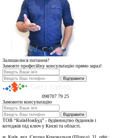
Залишилися питання?
Замовте професійну консультацію прямо зараз!
098
707 79 25
Замовити консультацію
ТОВ “КиївНовБуд” - будівництво будинків і
котеджів під ключ у Києві та області.
м. Київ, вул. Євгена Коновальця (Щорса), 31, офіс