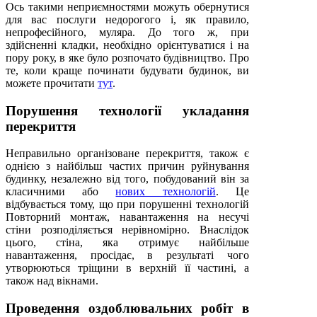
Ось такими неприємностями можуть обернутися
для вас послуги недорогого і, як правило,
непрофесійного, муляра. До того ж, при
здійсненні кладки, необхідно орієнтуватися і на
пору року, в яке було розпочато будівництво. Про
те, коли краще починати будувати будинок, ви
можете прочитати
тут
.
Порушення технології укладання
перекриття
Неправильно організоване перекриття, також є
однією з найбільш частих причин руйнування
будинку, незалежно від того, побудований він за
класичними або
нових технологій
. Це
відбувається тому, що при порушенні технологій
Повторний монтаж, навантаження на несучі
стіни розподіляється нерівномірно. Внаслідок
цього, стіна, яка отримує найбільше
навантаження, просідає, в результаті чого
утворюються тріщини в верхній її частині, а
також над вікнами.
Проведення оздоблювальних робіт в