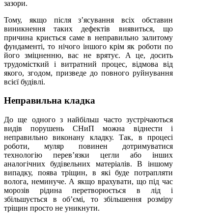
зазори.
Тому, якщо після з’ясування всіх обставин
виникнення таких дефектів виявиться, що
причина криється саме в неправильно залитому
фундаменті, то нічого іншого крім як роботи по
його зміцненню, вас не врятує. А це, досить
трудомісткий і витратний процес, відмова від
якого, згодом, призведе до повного руйнування
всієї будівлі.
Неправильна кладка
До ще одного з найбільш часто зустрічаються
видів порушень СНиП можна віднести і
неправильно виконану кладку. Так, в процесі
роботи, муляр повинен дотримуватися
технологію перев’язки цегли або інших
аналогічних будівельних матеріалів. В іншому
випадку, поява тріщин, в які буде потрапляти
волога, неминуче. А якщо врахувати, що під час
морозів рідина перетворюється в лід і
збільшується в об’ємі, то збільшення розміру
тріщин просто не уникнути.