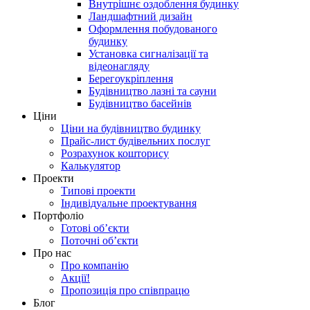
Внутрішнє оздоблення будинку
Ландшафтний дизайн
Оформлення побудованого
будинку
Установка сигналізації та
відеонагляду
Берегоукріплення
Будівництво лазні та сауни
Будівництво басейнів
Ціни
Ціни на будівництво будинку
Прайс-лист будівельних послуг
Розрахунок кошторису
Калькулятор
Проекти
Типові проекти
Індивідуальне проектування
Портфоліо
Готові об’єкти
Поточні об’єкти
Про нас
Про компанію
Акції!
Пропозиція про співпрацю
Блог