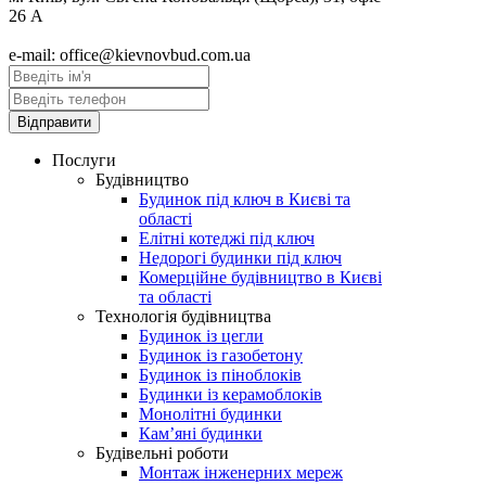
26 А
e-mail: office@kievnovbud.com.ua
Послуги
Будівництво
Будинок під ключ в Києві та
області
Елітні котеджі під ключ
Недорогі будинки під ключ
Комерційне будівництво в Києві
та області
Технологія будівництва
Будинок із цегли
Будинок із газобетону
Будинок із піноблоків
Будинки із керамоблоків
Монолітні будинки
Кам’яні будинки
Будівельні роботи
Монтаж інженерних мереж