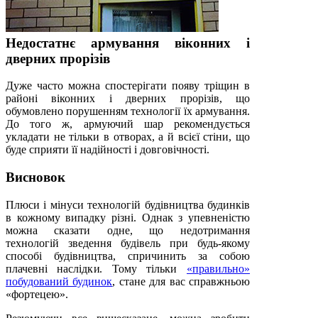
Недостатнє армування віконних і
дверних прорізів
Дуже часто можна спостерігати появу тріщин в
районі віконних і дверних прорізів, що
обумовлено порушенням технології їх армування.
До того ж, армуючий шар рекомендується
укладати не тільки в отворах, а й всієї стіни, що
буде сприяти її надійності і довговічності.
Висновок
Плюси і мінуси технологій будівництва будинків
в кожному випадку різні. Однак з упевненістю
можна сказати одне, що недотримання
технологій зведення будівель при будь-якому
способі будівництва, спричинить за собою
плачевні наслідки. Тому тільки
«правильно»
побудований будинок
, стане для вас справжньою
«фортецею».