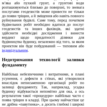
м’яка або пухкий грунт, а грунтові води
розташовуються близько до поверхні, то зневага
послугами геодезистів може привести не тільки
до появи тріщин, а й зміщення або навіть повного
руйнування будівлі. Саме тому, перед початком
будівельних робіт необхідно вдатися до послуг
геодезистів та інших фахівців, які здатні
здійснити необхідні дослідження і винести
вердикт щодо придатності ділянки для
будівництва будинку, незалежно від того, за яким
проектом він буде побудований — типовим або
індивідуальним
.
Недотримання технології заливки
фундаменту
Найбільш небезпечними і витратними, в плані
усунення, є дефекти в стінах, які утворилися
внаслідок неписьменною організації робіт по
заливці фундаменту. Так, наприклад, усадка
будинку відбувається непомітно для ока, а ось
результатом такої «процедури» найбільш часто є
поява тріщин в кладці. При цьому найчастіше це
не дрібна «павутинка», а досить глибокі і широкі