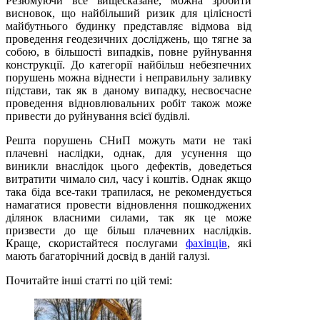
Резюмуючи все вищесказане, можна зробити
висновок, що найбільший ризик для цілісності
майбутнього будинку представляє відмова від
проведення геодезичних досліджень, що тягне за
собою, в більшості випадків, повне руйнування
конструкції. До категорії найбільш небезпечних
порушень можна віднести і неправильну заливку
підстави, так як в даному випадку, несвоєчасне
проведення відновлювальних робіт також може
привести до руйнування всієї будівлі.
Решта порушень СНиП можуть мати не такі
плачевні наслідки, однак, для усунення що
виникли внаслідок цього дефектів, доведеться
витратити чимало сил, часу і коштів. Однак якщо
така біда все-таки трапилася, не рекомендується
намагатися провести відновлення пошкоджених
ділянок власними силами, так як це може
призвести до ще більш плачевних наслідків.
Краще, скористайтеся послугами
фахівців
, які
мають багаторічний досвід в даній галузі.
Почитайте інші статті по цій темі: