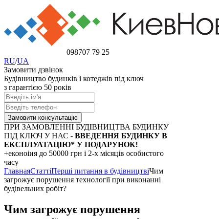
098
707 79 25
RU
/
UA
Замовити дзвінок
Будівництво будинків і котеджів під ключ
з гарантією 50 років
ПРИ ЗАМОВЛЕННІ БУДІВНИЦТВА БУДИНКУ
ПІД КЛЮЧ У НАС -
ВВЕДЕННЯ БУДИНКУ В
ЕКСПЛУАТАЦІЮ* У ПОДАРУНОК!
+еконоіия
до 50000 грн
і 2-х місяців особистого
часу
Главная
Статті
Перші питання в будівництві
Чим
загрожує порушення технології при виконанні
будівельних робіт?
Чим загрожує порушення