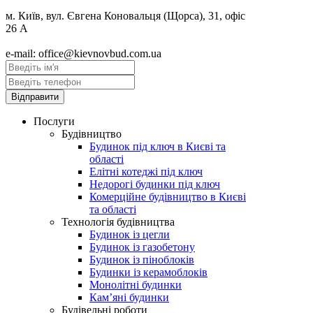
м. Київ, вул. Євгена Коновальця (Щорса), 31, офіс
26 А
e-mail: office@kievnovbud.com.ua
Послуги
Будівництво
Будинок під ключ в Києві та
області
Елітні котеджі під ключ
Недорогі будинки під ключ
Комерційне будівництво в Києві
та області
Технологія будівництва
Будинок із цегли
Будинок із газобетону
Будинок із піноблоків
Будинки із керамоблоків
Монолітні будинки
Кам’яні будинки
Будівельні роботи