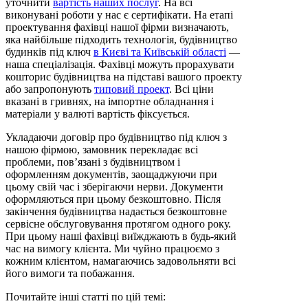
уточнити
вартість наших послуг
. На всі
виконувані роботи у нас є сертифікати. На етапі
проектування фахівці нашої фірми визначають,
яка найбільше підходить технологія, будівництво
будинків під ключ
в Києві та Київській області
—
наша спеціалізація. Фахівці можуть прорахувати
кошторис будівництва на підставі вашого проекту
або запропонують
типовий проект
. Всі ціни
вказані в гривнях, на імпортне обладнання і
матеріали у валюті вартість фіксується.
Укладаючи договір про будівництво під ключ з
нашою фірмою, замовник перекладає всі
проблеми, пов’язані з будівництвом і
оформленням документів, заощаджуючи при
цьому свій час і зберігаючи нерви. Документи
оформляються при цьому безкоштовно. Після
закінчення будівництва надається безкоштовне
сервісне обслуговування протягом одного року.
При цьому наші фахівці виїжджають в будь-який
час на вимогу клієнта. Ми чуйно працюємо з
кожним клієнтом, намагаючись задовольняти всі
його вимоги та побажання.
Почитайте інші статті по цій темі: