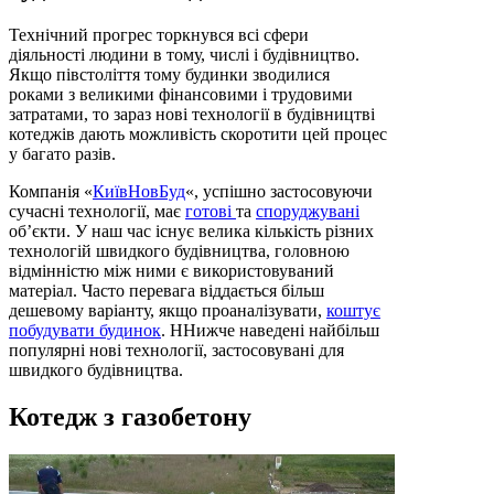
Технічний прогрес торкнувся всі сфери
діяльності людини в тому, числі і будівництво.
Якщо півстоліття тому будинки зводилися
роками з великими фінансовими і трудовими
затратами, то зараз нові технології в будівництві
котеджів дають можливість скоротити цей процес
у багато разів.
Компанія «
КиївНовБуд
«, успішно застосовуючи
сучасні технології, має
готові
та
споруджувані
об’єкти. У наш час існує велика кількість різних
технологій швидкого будівництва, головною
відмінністю між ними є використовуваний
матеріал. Часто перевага віддається більш
дешевому варіанту, якщо проаналізувати,
коштує
побудувати будинок
. ННижче наведені найбільш
популярні нові технології, застосовувані для
швидкого будівництва.
Котедж з газобетону