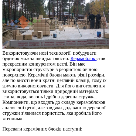
Використовуючи нові технології, побудувати
будинок можна швидко і якісно.
Керамоблок
став
прекрасним конкурентом цеглі. Він має
мікропористої структури з ребристою бічною
поверхнею. Керамічні блоки мають різні розміри,
але по висоті вони кратні цегляній кладці, тому їх
зручно використовувати. Для його виготовлення
використовується тільки природний матеріал:
глина, вода, вогонь і дрібна деревна стружка.
Компоненти, що входять до складу керамоблоков
аналогічні цеглі, але завдяки додаванню деревної
стружки з’явилася пористість, яка зробила його
«теплим».
Переваги керамічних блоків наступні: