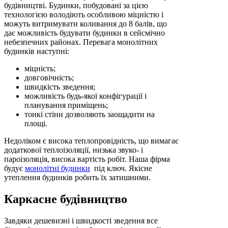
будівництві. Будинки, побудовані за цією
технологією володіють особливою міцністю і
можуть витримувати коливання до 8 балів, що
дає можливість будувати будинки в сейсмічно
небезпечних районах. Перевага монолітних
будинків наступні:
міцність;
довговічність;
швидкість зведення;
можливість будь-якої конфігурації і
планування приміщень;
тонкі стіни дозволяють заощадити на
площі.
Недоліком є ​​висока теплопровідність, що вимагає
додаткової теплоізоляції, низька звуко- і
пароізоляція, висока вартість робіт. Наша фірма
будує
монолітні будинки
під ключ. Якісне
утеплення будинків робить їх затишними.
Каркасне будівництво
Завдяки дешевизні і швидкості зведення все