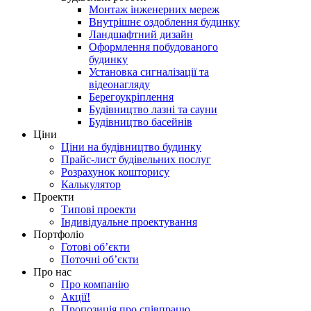
Монтаж інженерних мереж
Внутрішнє оздоблення будинку
Ландшафтний дизайн
Оформлення побудованого
будинку
Установка сигналізації та
відеонагляду
Берегоукріплення
Будівництво лазні та сауни
Будівництво басейнів
Ціни
Ціни на будівництво будинку
Прайс-лист будівельних послуг
Розрахунок кошторису
Калькулятор
Проекти
Типові проекти
Індивідуальне проектування
Портфоліо
Готові об’єкти
Поточні об’єкти
Про нас
Про компанію
Акції!
Пропозиція про співпрацю