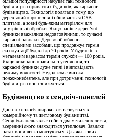
більшої популярності набуває такі технології
будівництва приватних будинків, як каркасне
будівництво. Технологія полягає в тому, що
дерев’яний каркас зовні обшивається OSB
плитами, а зовні будь-яким матеріалом для
внутрішньої обробки. Якщо раніше дерев’яні
будинки вважалися недовговічними, то сучасні
каркасні навпаки. Дерево оброблено
спеціальними засобами, що продовжує термін
експлуатації будівлі до 70 років. У будинків з
металевим каркасом термін служби — 100 років.
Якщо виконано правильно утеплення, то
каркасні будинки дуже теплі і відповідають
режиму вологості. Недоліком є ​​висока
пожежонебезпека, але при дотриманні технології
будівництва вона знижується.
Будівництво з сендвіч-панелей
Дана технологія широко застосовується в
комерційному та житловому будівництві.
Сендвіч-панель являє собою два металевих листа,
всередині якого знаходиться утеплювач. Завдяки
пазах вони легко монтуються. Для житлових