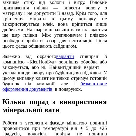
захищає стіну від вологи і вітру. Головне
призначення плівки — вивести вологу з
матеріалу і не допустити її назад. Крім того, для
кріплення мінвати в цьому випадку не
використовується клей, вона кріпиться лише
дюбелями. На шар мінеральної вати вкладається
ще шар плівки. Між утеплювачем і плівкою
необхідно зробити зазор для вентиляції. Після
цього фасад обшивають сайдингом.
Залежно від обраного
варіанти
співпраці з
компанією «КіевНовБуд» зовнішня обробка або
виконується, або ні. Найвигідніший варіант —
укладання договору про будівництво під ключ. У
цьому випадку клієнт не тільки отримує готовий
будинок від компанії, але і
безкоштовне
оформлення документів
в подарунок.
Кілька порад з використання
мінеральної вати
Роботи з утеплення фасаду мінватою повинні
проводитися при температурі від + 5 до +25
градусів, вологість повітря не повинна