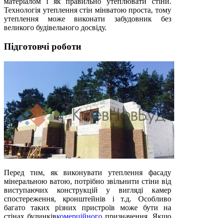
матеріалом і як правильно утеплювати стіни.
Технологія утеплення стін мінватою проста, тому
утеплення може виконати забудовник без
великого будівельного досвіду.
Підготовчі роботи
Перед тим, як виконувати утеплення фасаду
мінеральною ватою, потрібно звільнити стіни від
виступаючих конструкцій у вигляді камер
спостереження, кронштейнів і т.д. Особливо
багато таких різних пристроїв може бути на
стінах будинків
комерційного
призначення. Якщо