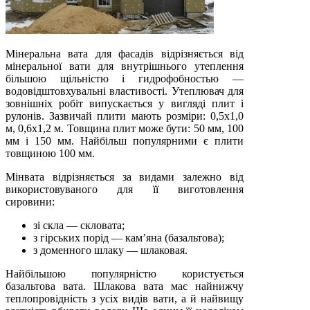
Мінеральна вата для фасадів відрізняється від
мінеральної вати для внутрішнього утеплення
більшою щільністю і гидрофобностью —
водовідштовхувальні властивості. Утеплювач для
зовнішніх робіт випускається у вигляді плит і
рулонів. Зазвичай плити мають розміри: 0,5х1,0
м, 0,6х1,2 м. Товщина плит може бути: 50 мм, 100
мм і 150 мм. Найбільш популярними є плити
товщиною 100 мм.
Мінвата відрізняється за видами залежно від
використовуваного для її виготовлення
сировини:
зі скла — скловата;
з гірських порід — кам’яна (базальтова);
з доменного шлаку — шлаковая.
Найбільшою популярністю користується
базальтова вата. Шлакова вата має найнижчу
теплопровідність з усіх видів вати, а й найвищу