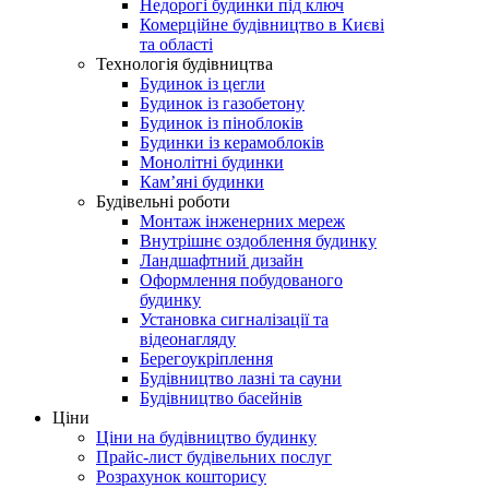
Недорогі будинки під ключ
Комерційне будівництво в Києві
та області
Технологія будівництва
Будинок із цегли
Будинок із газобетону
Будинок із піноблоків
Будинки із керамоблоків
Монолітні будинки
Кам’яні будинки
Будівельні роботи
Монтаж інженерних мереж
Внутрішнє оздоблення будинку
Ландшафтний дизайн
Оформлення побудованого
будинку
Установка сигналізації та
відеонагляду
Берегоукріплення
Будівництво лазні та сауни
Будівництво басейнів
Ціни
Ціни на будівництво будинку
Прайс-лист будівельних послуг
Розрахунок кошторису