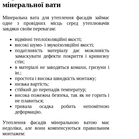
мінеральної вати
Мінеральна вата для утеплення фасадів займає
одне з провідних місць серед утеплювачів
завдяки своїм перевагам:
відмінні теплоізоляційні якості;
високі шумо- і звукоізоляційні якості;
податливість матеріалу дає можливість
замаскувати дефекти покриття і кривизну
стін;
в матеріалі не заводяться комахи, гризуни і
ін.;
простота і висока швидкість монтажу;
низька вартість;
стійкий до перепадів температур;
висока пожежна безпека, так як не горить і
не плавиться;
тривала осадка робить непомітною
деформацію.
Утеплення фасадів мінеральною ватою має
недоліки, але вони компенсуються правильним
монтажем: