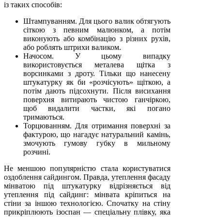
із таких способів:
Штампуванням. Для цього валик обтягують
сіткою з певним малюнком, а потім
виконують або комбінацію з різних рухів,
або роблять штрихи валиком.
Начосом. У цьому випадку
використовується металева щітка з
ворсинками з дроту. Тільки що нанесену
штукатурку як би «розчісують» щіткою, а
потім дають підсохнути. Після висихання
поверхня витирають чистою ганчіркою,
щоб видалити частки, які погано
тримаються.
Торцюванням. Для отримання поверхні за
фактурою, що нагадує натуральний камінь,
змочують гумову губку в мильному
розчині.
Не меншою популярністю стала користуватися
оздоблення сайдингом. Правда, утеплення фасаду
мінватою під штукатурку відрізняється від
утеплення під сайдинг: мінвата кріпиться на
стіни за іншою технологією. Спочатку на стіну
прикріплюють ізоспан — спеціальну плівку, яка