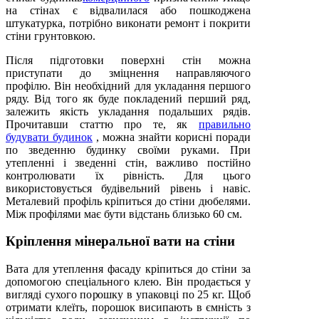
на стінах є відвалилася або пошкоджена
штукатурка, потрібно виконати ремонт і покрити
стіни грунтовкою.
Після підготовки поверхні стін можна
приступати до зміцнення направляючого
профілю. Він необхідний для укладання першого
ряду. Від того як буде покладений перший ряд,
залежить якість укладання подальших рядів.
Прочитавши статтю про те, як
правильно
будувати будинок
, можна знайти корисні поради
по зведенню будинку своїми руками. При
утепленні і зведенні стін, важливо постійно
контролювати їх рівність. Для цього
використовується будівельний рівень і навіс.
Металевий профіль кріпиться до стіни дюбелями.
Між профілями має бути відстань близько 60 см.
Кріплення мінеральної вати на стіни
Вата для утеплення фасаду кріпиться до стіни за
допомогою спеціального клею. Він продається у
вигляді сухого порошку в упаковці по 25 кг. Щоб
отримати клеїть, порошок висипають в ємність з