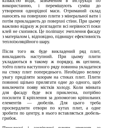
кількістю води, зазначеним в інструкції по
використанню, і перемішують суміш до
утворення однорідної маси. Отриманий склад
наносять на поверхню плити з мінеральної вати і
потім прикладають до поверхні стіни. При цьому
важливо відразу ж розгладити всі нерівності поки
клей не схопився. Це поліпшує зчеплення фасаду
з матеріалом і, відповідно, підвищує ефективність
теплоізоляційного шару.
Після того як буде викладений ряд плит,
викладають наступний. При цьому плити
укладаються в такому ж порядку, як цеглини,
тобто плита наступного ряду повинна укладатися
на стику плит попереднього. Необхідно велику
увагу приділяти зазорам на стиках плит. Плити
повинні щільно прилягати одне до одного, щоб
виключити появу містків холоду. Коли мінвата
для фасаду буде вся приклеєна, потрібно
посилити її кріплення за допомогою кріпильних
елементів — дюбелів. Для цього треба
просвердлити отвори по кутах плит, а одне
зробити по центру, в нього вставляється дюбель-
грибок.
Приклеєні і закріплені плити армують за