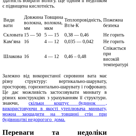
здатність вбирати вологу. Ще одним її недоліком
є підвищена кислотність.
Довжина
Товщина
Види
Теплопровідність,
Пожежна
волокна,
волокна,
вати
Вт/м·К
безпека
мм
мкм
Скловата
15 — 50
5 — 15
0,38 — 0,46
Не горить
Кам’яна
16
4 — 12
0,035 — 0,042
Не горить
Спікається
при
Шлакова
16
4 — 12
0,46 – 0,48
високій
температурі
Залежно від використаної сировини вата має
різну структуру: вертикально-шарувату,
просторову, горизонтально-шарувату і гофровану.
Це дає можливість застосовувати минвату в
різних конструкціях з урахуванням її структури.
знаючи,
скільки коштує будинок ,
використовуючи в якості утеплювача минвату,
можна заощадити на товщині стін при
будівництві
недорогого
дома.
Переваги та недоліки