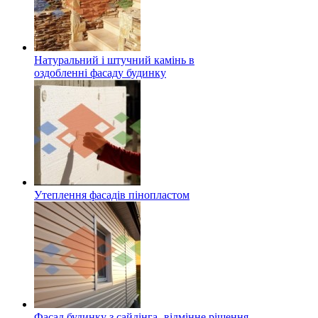
Натуральний і штучний камінь в
оздобленні фасаду будинку
Утеплення фасадів пінопластом
Фасад будинку з сайдінга- відмінне рішення