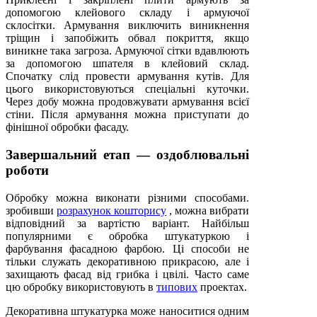
допомогою клейового складу і армуючої
склосітки. Армування виключить виникнення
тріщин і запобіжить обвал покриття, якщо
виникне така загроза. Армуючої сітки вдавлюють
за допомогою шпателя в клейовий склад.
Спочатку слід провести армування кутів. Для
цього використовуються спеціальні куточки.
Через добу можна продовжувати армування всієї
стіни. Після армування можна приступати до
фінішної обробки фасаду.
Завершальний етап — оздоблювальні
роботи
Обробку можна виконати різними способами.
зробивши
розрахунок кошторису
, можна вибрати
відповідний за вартістю варіант. Найбільш
популярними є обробка штукатуркою і
фарбування фасадною фарбою. Ці способи не
тільки служать декоративною прикрасою, але і
захищають фасад від грибка і цвілі. Часто саме
цю обробку використовують в
типових
проектах.
Декоративна штукатурка може наноситися одним