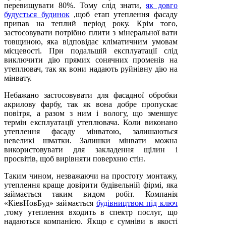
перевищувати 80%. Тому слід знати,
як довго
будується будинок
,щоб етап утеплення фасаду
припав на теплий період року. Крім того,
застосовувати потрібно плити з мінеральної вати
товщиною, яка відповідає кліматичним умовам
місцевості. При подальшій експлуатації слід
виключити дію прямих сонячних променів на
утеплювач, так як вони надають руйнівну дію на
мінвату.
Небажано застосовувати для фасадної обробки
акрилову фарбу, так як вона добре пропускає
повітря, а разом з ним і вологу, що зменшує
термін експлуатації утеплювача. Коли виконано
утеплення фасаду мінватою, залишаються
невеликі шматки. Залишки мінвати можна
використовувати для закладення щілин і
просвітів, щоб вирівняти поверхню стін.
Таким чином, незважаючи на простоту монтажу,
утеплення краще довірити будівельній фірмі, яка
займається таким видом робіт. Компанія
«КіевНовБуд» займається
будівництвом під ключ
,тому утеплення входить в спектр послуг, що
надаються компанією. Якщо є сумніви в якості