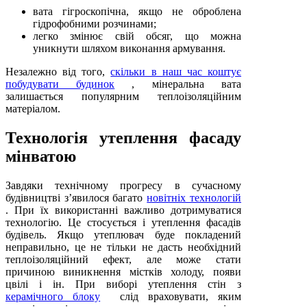
вата гігроскопічна, якщо не оброблена
гідрофобними розчинами;
легко змінює свій обсяг, що можна
уникнути шляхом виконання армування.
Незалежно від того,
скільки в наш час коштує
побудувати будинок
, мінеральна вата
залишається популярним теплоізоляційним
матеріалом.
Технологія утеплення фасаду
мінватою
Завдяки технічному прогресу в сучасному
будівництві з’явилося багато
новітніх технологій
. При їх використанні важливо дотримуватися
технологію. Це стосується і утеплення фасадів
будівель. Якщо утеплювач буде покладений
неправильно, це не тільки не дасть необхідний
теплоізоляційний ефект, але може стати
причиною виникнення містків холоду, появи
цвілі і ін. При виборі утеплення стін з
керамічного блоку
слід враховувати, яким