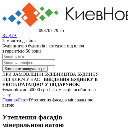
098
707 79 25
RU
/
UA
Замовити дзвінок
Будівництво будинків і котеджів під ключ
з гарантією 50 років
ПРИ ЗАМОВЛЕННІ БУДІВНИЦТВА БУДИНКУ
ПІД КЛЮЧ У НАС -
ВВЕДЕННЯ БУДИНКУ В
ЕКСПЛУАТАЦІЮ* У ПОДАРУНОК!
+еконоіия
до 50000 грн
і 2-х місяців особистого
часу
Главная
Статті
Утеплення фасадів мінеральною
ватою
Утеплення фасадів
мінеральною ватою