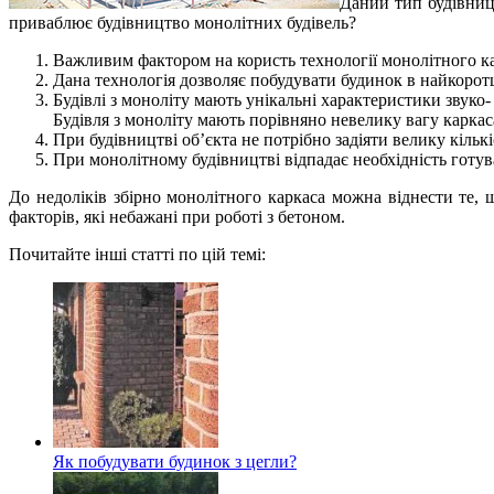
Даний тип будівницт
приваблює будівництво монолітних будівель?
Важливим фактором на користь технології монолітного к
Дана технологія дозволяє побудувати будинок в найкорот
Будівлі з моноліту мають унікальні характеристики звуко- 
Будівля з моноліту мають порівняно невелику вагу каркаса
При будівництві об’єкта не потрібно задіяти велику кільк
При монолітному будівництві відпадає необхідність готув
До недоліків збірно монолітного каркаса можна віднести те,
факторів, які небажані при роботі з бетоном.
Почитайте інші статті по цій темі:
Як побудувати будинок з цегли?