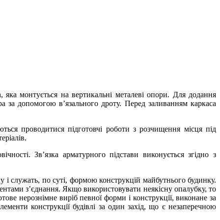
, яка монтується на вертикальні металеві опори. Для додання
ра за допомогою в’язального дроту. Перед заливанням каркаса
ються проводитися підготовчі роботи з розчищення місця під
еріалів.
ічності. Зв’язка арматурного підстави виконується згідно з
 і служать, по суті, формою конструкцій майбутнього будинку.
ментами з’єднання. Якщо використовувати неякісну опалубку, то
тове нерознімне виріб певної форми і конструкції, виконане за
ементи конструкції будівлі за один захід, що є незаперечною