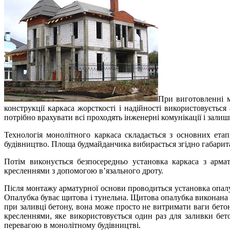
При виготовленні м
конструкції каркаса жорсткості і надійності використовуєть
потрібно врахувати всі проходять інженерні комунікації і залиш
Технологія монолітного каркаса складається з основних етап
будівництво. Площа будмайданчика вибирається згідно габаритам
Потім виконується безпосередньо установка каркаса з армат
кресленнями з допомогою в’язального дроту.
Після монтажу арматурної основи проводиться установка опалу
Опалубка буває щитова і тунельна. Щитова опалубка виконана з
при заливці бетону, вона може просто не витримати ваги бетон
кресленнями, яке використовується один раз для заливки бет
перевагою в монолітному будівництві.