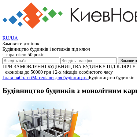
RU
/
UA
Замовити дзвінок
Будівництво будинків і котеджів під ключ
з гарантією 50 років
ПРИ ЗАМОВЛЕННІ БУДІВНИЦТВА БУДИНКУ ПІД КЛЮЧ У 
+еконоіия
до 50000 грн
і 2-х місяців особистого часу
Главная
Статті
Матеріали для будівництва
Будівництво будинків 
Будівництво будинків з монолітним кар