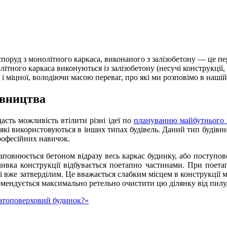
 споруд з монолітного каркаса, виконаного з залізобетону — це пе
ітного каркаса виконуються із залізобетону (несучі конструкції,
 і міцної, володіючи масою переваг, про які ми розповімо в нашій 
івництва
асть можливість втілити різні ідеї по
плануванню майбутнього
 які використовуються в інших типах будівель. Даний тип будівниц
рофесійних навичок.
аповнюється бетоном відразу весь каркас будинку, або поступо
ливка конструкції відбувається поетапно частинами. При поетап
 вже затверділим. Це вважається слабким місцем в конструкції
омендується максимально ретельно очистити цю ділянку від пилу, 
атоповерховий будинок?»