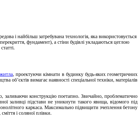
редова і найбільш затребувана технологія, яка використовується
 перекриття, фундамент), а стіни будівлі укладаються цеглою
статті.
 житла
, проектуючи кімнати в будинку будь-яких геометричних
тва об’єктів вимагає наявності спеціальної техніки, матеріалів
во, заливаючи конструкцію поетапно. Звичайно, проблематично
ної заливці підстави не уникнути такого явища, відомого під
 монолітного каркаса. Максимально підвищити зчеплення бетону
сміття і соляної плівки.