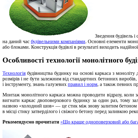
Зведення будівель і
на даний час
будівельними компаніями
. Основні елементи монол
або блоками. Конструкція будівлі в результаті виходить надійної
Особливості технології монолітного буд
Технологія
будівництва будинку на основі каркаса з моноліту д
розмірів і не бути залежним від стандартних бетонних виробів,
і інструменту, знань галузевих
правил і норм
, а також певних п
Монтаж монолітного каркаса можна проводити відразу, коли з
вигнати каркас двоповерхового будинку за один раз, тому за
назвою «холодний шов» — це стик між знову залитим бетоном і
в місці стику затверділого і свіжого бетону перед заливкою рек
Рекомендуємо прочитати
«Що краще одноповерховий або баг