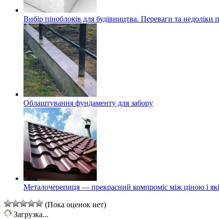
Вибір піноблоків для будівництва. Переваги та недоліки 
Облаштування фундаменту для забору
Металочерепиця — прекрасний компроміс між ціною і які
(Пока оценок нет)
Загрузка...