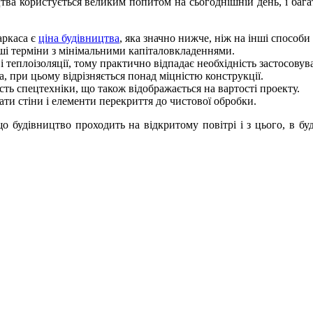
ва користується великим попитом на сьогоднішній день, і багат
аркаса є
ціна будівництва
, яка значно нижче, ніж на інші способи
ші терміни з мінімальними капіталовкладеннями.
і теплоізоляції, тому практично відпадає необхідність застосовува
, при цьому відрізняється понад міцністю конструкції.
ість спецтехніки, що також відображається на вартості проекту.
ати стіни і елементи перекриття до чистової обробки.
 що будівництво проходить на відкритому повітрі і з цього, в 