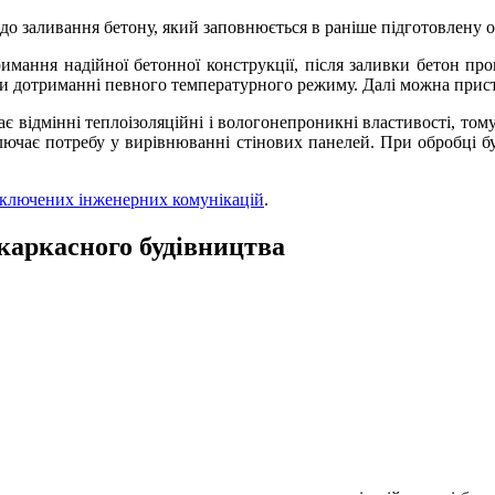
до заливання бетону, який заповнюється в раніше підготовлену 
тримання надійної бетонної конструкції, після заливки бетон п
при дотриманні певного температурного режиму. Далі можна прис
є відмінні теплоізоляційні і вологонепроникні властивості, том
иключає потребу у вирівнюванні стінових панелей. При обробці 
ідключених інженерних комунікацій
.
-каркасного будівництва