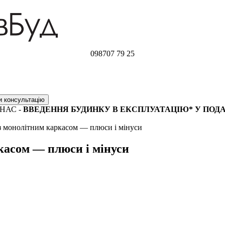
098
707 79 25
НАС -
ВВЕДЕННЯ БУДИНКУ В ЕКСПЛУАТАЦІЮ* У ПОД
з монолітним каркасом — плюси і мінуси
касом — плюси і мінуси