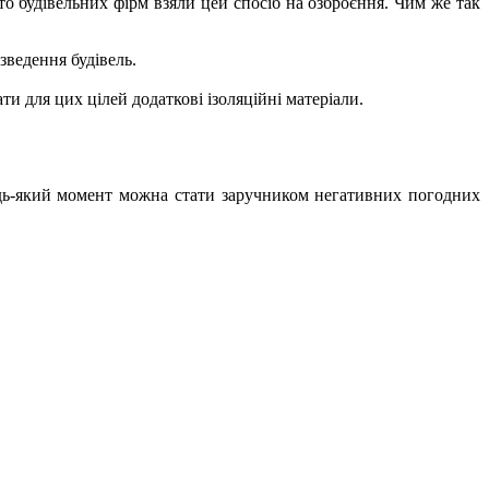
о будівельних фірм взяли цей спосіб на озброєння. Чим же так
 зведення будівель.
ти для цих цілей додаткові ізоляційні матеріали.
будь-який момент можна стати заручником негативних погодних