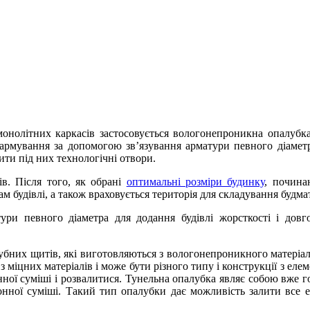
онолітних каркасів застосовується вологонепроникна опалубка
ся армування за допомогою зв’язування арматури певного діамет
ити під них технологічні отвори.
ів. Після того, як обрані
оптимальні розміри будинку
, почина
 будівлі, а також враховується територія для складування будмат
ури певного діаметра для додання будівлі жорсткості і довгов
бних щитів, які виготовляються з вологонепроникного матеріалу
 міцних матеріалів і може бути різного типу і конструкції з еле
ної суміші і розвалитися. Тунельна опалубка являє собою вже го
онної суміші. Такий тип опалубки дає можливість залити все ел