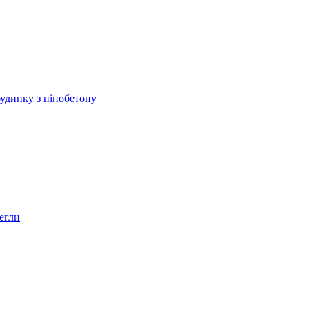
будинку з пінобетону
егли