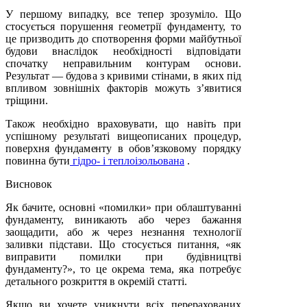
У першому випадку, все тепер зрозуміло. Що
стосується порушення геометрії фундаменту, то
це призводить до спотворення форми майбутньої
будови внаслідок необхідності відповідати
спочатку неправильним контурам основи.
Результат — будова з кривими стінами, в яких під
впливом зовнішніх факторів можуть з’явитися
тріщини.
Також необхідно враховувати, що навіть при
успішному результаті вищеописаних процедур,
поверхня фундаменту в обов’язковому порядку
повинна бути
гідро- і теплоізольована
.
Висновок
Як бачите, основні «помилки» при облаштуванні
фундаменту, виникають або через бажання
заощадити, або ж через незнання технології
заливки підстави. Що стосується питання, «як
виправити помилки при будівництві
фундаменту?», то це окрема тема, яка потребує
детального розкриття в окремій статті.
Якщо ви хочете уникнути всіх перерахованих