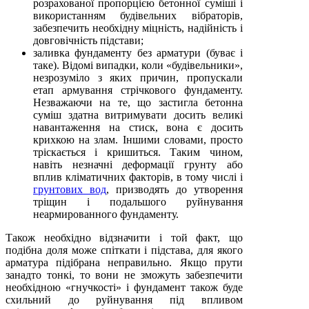
розрахованої пропорцією бетонної суміші і
використанням будівельних вібраторів,
забезпечить необхідну міцність, надійність і
довговічність підстави;
заливка фундаменту без арматури (буває і
таке). Відомі випадки, коли «будівельники»,
незрозуміло з яких причин, пропускали
етап армування стрічкового фундаменту.
Незважаючи на те, що застигла бетонна
суміш здатна витримувати досить великі
навантаження на стиск, вона є досить
крихкою на злам. Іншими словами, просто
тріскається і кришиться. Таким чином,
навіть незначні деформації грунту або
вплив кліматичних факторів, в тому числі і
грунтових вод
, призводять до утворення
тріщин і подальшого руйнування
неармированного фундаменту.
Також необхідно відзначити і той факт, що
подібна доля може спіткати і підстава, для якого
арматура підібрана неправильно. Якщо прути
занадто тонкі, то вони не зможуть забезпечити
необхідною «гнучкості» і фундамент також буде
схильний до руйнування під впливом