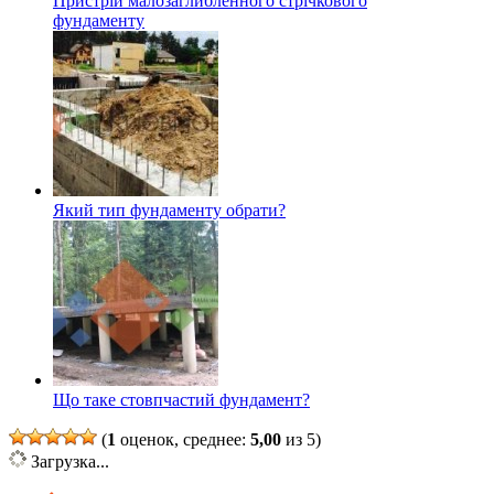
Пристрій малозаглибленного стрічкового
фундаменту
Який тип фундаменту обрати?
Що таке стовпчастий фундамент?
(
1
оценок, среднее:
5,00
из 5)
Загрузка...