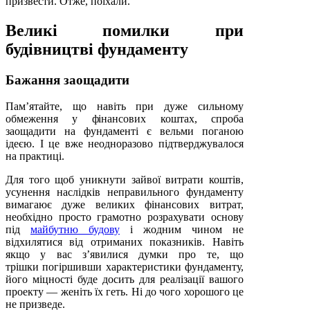
призвести. Отже, поїхали.
Великі помилки при
будівництві фундаменту
Бажання заощадити
Пам’ятайте, що навіть при дуже сильному
обмеження у фінансових коштах, спроба
заощадити на фундаменті є вельми поганою
ідеєю. І це вже неодноразово підтверджувалося
на практиці.
Для того щоб уникнути зайвої витрати коштів,
усунення наслідків неправильного фундаменту
вимагаює дуже великих фінансових витрат,
необхідно просто грамотно розрахувати основу
під
майбутню будову
і жодним чином не
відхилятися від отриманих показників. Навіть
якщо у вас з’явилися думки про те, що
трішки погіршивши характеристики фундаменту,
його міцності буде досить для реалізації вашого
проекту — женіть їх геть. Ні до чого хорошого це
не призведе.