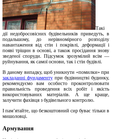
Такі
дії недобросовісних будівельників приведуть, в
подальшому, до нерівномірного розподілу
навантаження від стін і покрівлі, деформації і
появі тріщин в основі, а також просідання знову
зведеної споруди. Підсумок зрозумілий всім —
руйнування, як самої основи, так і стін будівлі.
В даному випадку, щоб уникнути «помилки» при
закладанні фундаменту
при будівництві будинку,
рекомендуємо вам особисто проконтролювати
правильність проведення всіх робіт і якість
використовуваних матеріалів. А ще краще,
залучити фахівця з будівельного контролю.
І пам’ятайте, що безкоштовний сир буває тільки в
мишоловці.
Армування