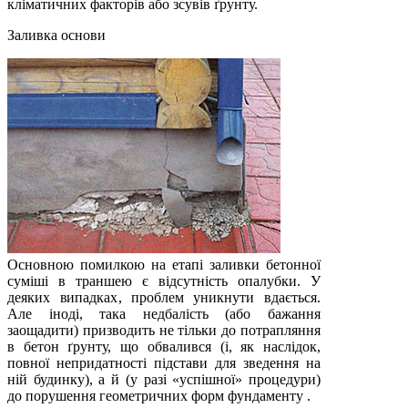
кліматичних факторів або зсувів ґрунту.
Заливка основи
Основною помилкою на етапі заливки бетонної
суміші в траншею є відсутність опалубки. У
деяких випадках, проблем уникнути вдається.
Але іноді, така недбалість (або бажання
заощадити) призводить не тільки до потрапляння
в бетон ґрунту, що обвалився (і, як наслідок,
повної непридатності підстави для зведення на
ній будинку), а й (у разі «успішної» процедури)
до порушення геометричних форм фундаменту .