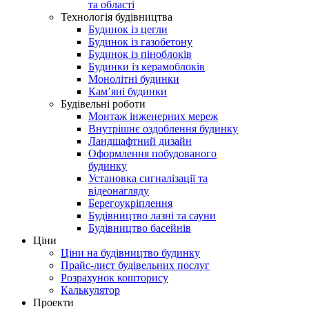
та області
Технологія будівництва
Будинок із цегли
Будинок із газобетону
Будинок із піноблоків
Будинки із керамоблоків
Монолітні будинки
Кам’яні будинки
Будівельні роботи
Монтаж інженерних мереж
Внутрішнє оздоблення будинку
Ландшафтний дизайн
Оформлення побудованого
будинку
Установка сигналізації та
відеонагляду
Берегоукріплення
Будівництво лазні та сауни
Будівництво басейнів
Ціни
Ціни на будівництво будинку
Прайс-лист будівельних послуг
Розрахунок кошторису
Калькулятор
Проекти