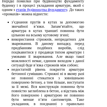
Нерідкі помилки при будівництві фундаменту
будинку і в процесі укладання арматури, який є
одним з
етапів будівництва фундаменту
. До таких
«промахів» можна віднести:
з’єднання прутів в кутах за допомогою
звичайної в’язки. Запам’ятайте, що
арматура в кутах траншеї повинна бути
цільною на всьому кутовому згині;
використання стрижнів, непридатних для
зварювання. В даному випадку, перед
придбанням подібних виробів, слід
поцікавитися у продавця типом арматури і
умовами її зварювання. Але якщо такої
можливості немає, єдиним виходом з даної
ситуації буде в’язка стрижнів між собою;
недостатній рівень покриття арматури
бетонної сумішшю. Стрижні ні в якому разі
не повинні стикатися з зовнішньою
поверхнею бетону, а тим більше, виступати
за її межі. Вся конструкція повинна бути
повністю заглиблена в бетон, а відстань між
його поверхнею і арматурою не повинно
бути менше п’яти сантиметрів. Таке
укладання, в поєднанні з правильно