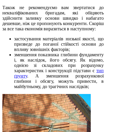
Також не рекомендуємо вам звертатися до
некваліфікованих бригадам, які обіцяють
здійснити заливку основи швидко і набагато
дешевше, ніж це пропонують конкуренти. Скоріш
за все така економія виразиться в наступному:
застосування матеріалів низької якості, що
призведе до поганої стійкості основи до
впливу зовнішніх факторів;
зменшення показника глибини фундаменту
і, як наслідок, його обсягу. Як відомо,
однією зі складових при розрахунку
характеристик і конструкції підстави є
тип
ґрунту
. А зменшення розрахункової
глибини і обсягу, можуть привести, в
майбутньому, до трагічних наслідків;